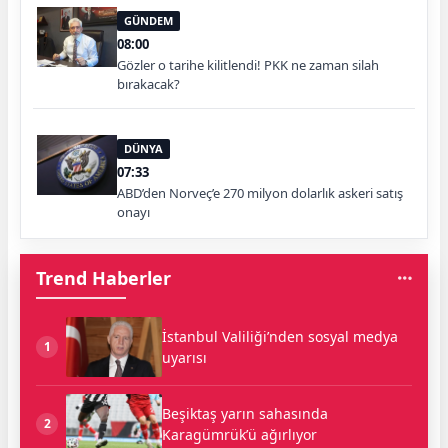
GÜNDEM
08:00
Gözler o tarihe kilitlendi! PKK ne zaman silah
bırakacak?
DÜNYA
07:33
ABD’den Norveç’e 270 milyon dolarlık askeri satış
onayı
Trend Haberler
İstanbul Valiliği’nden sosyal medya
1
uyarısı
Beşiktaş yarın sahasında
2
Karagümrük’ü ağırlıyor