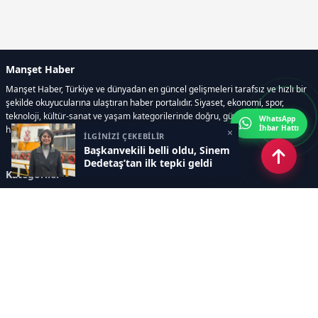
Manşet Haber
Manşet Haber, Türkiye ve dünyadan en güncel gelişmeleri tarafsız ve hızlı bir
şekilde okuyucularına ulaştıran haber portalıdır. Siyaset, ekonomi, spor,
teknoloji, kültür-sanat ve yaşam kategorilerinde doğru, güvenilir ve anlık
WhatsApp
İhbar Hattı
haberler sunar.
×
İLGİNİZİ ÇEKEBİLİR
Başkanvekili belli oldu, Sinem
Dedetaş’tan ilk tepki geldi
Kategoriler
GÜNDEM
ÖZEL HABER
SİYASET
EKONOMİ
DÜNYA
SPOR
EĞİTİM
ENERJİ
DİĞER
MANŞET
SAĞLIK
MAGAZİN