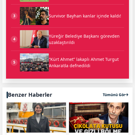
Survivor Bayhan kanlar içinde kaldı!
3
Yüreğir Belediye Başkanı görevden
4
uzaklaştırıldı
“Kürt Ahmet” lakaplı Ahmet Turgut
5
Ankara’da defnedildi
Benzer Haberler
Tümünü Gör