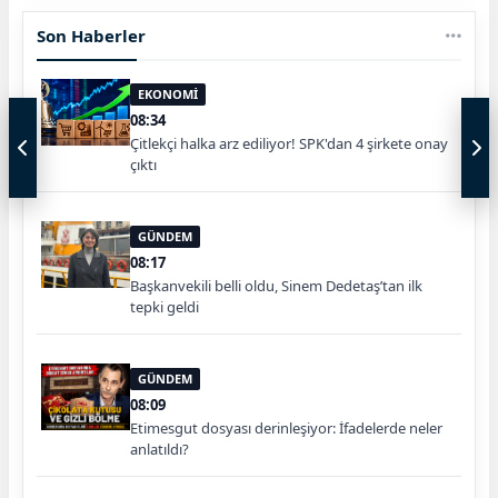
Son Haberler
EKONOMİ
08:34
Çitlekçi halka arz ediliyor! SPK'dan 4 şirkete onay
çıktı
GÜNDEM
08:17
Başkanvekili belli oldu, Sinem Dedetaş’tan ilk
tepki geldi
GÜNDEM
08:09
Etimesgut dosyası derinleşiyor: İfadelerde neler
anlatıldı?