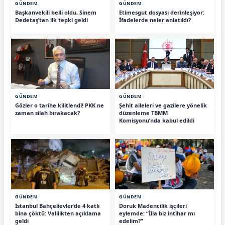
GÜNDEM
GÜNDEM
Başkanvekili belli oldu, Sinem
Etimesgut dosyası derinleşiyor:
Dedetaş’tan ilk tepki geldi
İfadelerde neler anlatıldı?
GÜNDEM
GÜNDEM
Gözler o tarihe kilitlendi! PKK ne
Şehit aileleri ve gazilere yönelik
zaman silah bırakacak?
düzenleme TBMM
Komisyonu’nda kabul edildi
GÜNDEM
GÜNDEM
İstanbul Bahçelievler’de 4 katlı
Doruk Madencilik işçileri
bina çöktü: Valilikten açıklama
eylemde: “İlla biz intihar mı
geldi
edelim?”