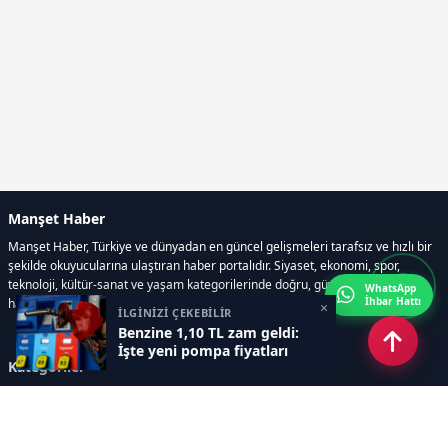
Manşet Haber
Manşet Haber, Türkiye ve dünyadan en güncel gelişmeleri tarafsız ve hızlı bir
şekilde okuyucularına ulaştıran haber portalıdır. Siyaset, ekonomi, spor,
teknoloji, kültür-sanat ve yaşam kategorilerinde doğru, güvenilir ve anlık
WhatsApp
İhbar Hattı
haberler sunar.
×
İLGİNİZİ ÇEKEBİLİR
Benzine 1,10 TL zam geldi:
İşte yeni pompa fiyatları
Kategoriler
GÜNDEM
ÖZEL HABER
SİYASET
EKONOMİ