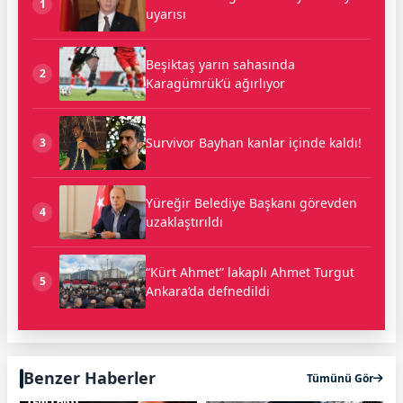
1
uyarısı
Beşiktaş yarın sahasında
2
Karagümrük’ü ağırlıyor
Survivor Bayhan kanlar içinde kaldı!
3
Yüreğir Belediye Başkanı görevden
4
uzaklaştırıldı
“Kürt Ahmet” lakaplı Ahmet Turgut
5
Ankara’da defnedildi
Benzer Haberler
Tümünü Gör