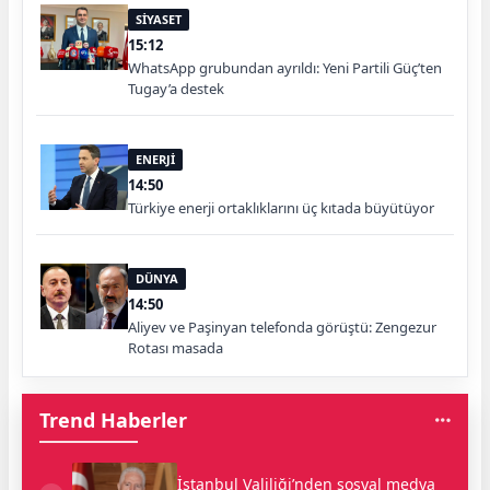
SİYASET
15:12
WhatsApp grubundan ayrıldı: Yeni Partili Güç’ten
Tugay’a destek
ENERJİ
14:50
Türkiye enerji ortaklıklarını üç kıtada büyütüyor
DÜNYA
14:50
Aliyev ve Paşinyan telefonda görüştü: Zengezur
Rotası masada
Trend Haberler
İstanbul Valiliği’nden sosyal medya