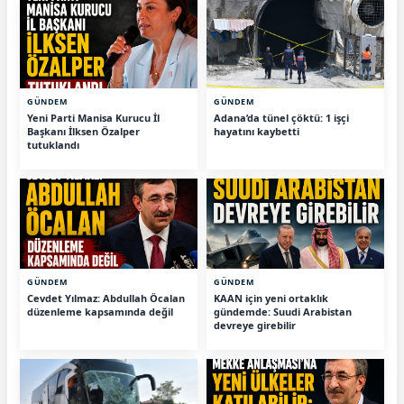
GÜNDEM
GÜNDEM
Yeni Parti Manisa Kurucu İl
Adana’da tünel çöktü: 1 işçi
Başkanı İlksen Özalper
hayatını kaybetti
tutuklandı
GÜNDEM
GÜNDEM
Cevdet Yılmaz: Abdullah Öcalan
KAAN için yeni ortaklık
düzenleme kapsamında değil
gündemde: Suudi Arabistan
devreye girebilir