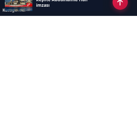
imzası
Kategoriler
GÜNDEM
ÖZEL HABER
SİYASET
EKONOMİ
DÜNYA
SPOR
EĞİTİM
ENERJİ
DİĞER
MANŞET
SAĞLIK
MAGAZİN
BİLİM-TEKNOLOJİ
KÜLTÜR-SANAT
SEKTÖREL SİTELERİMİZ
YAZARLAR
KÜNYE
Sayfalar
AÇIK RIZA METNİ
ÇEREZ POLİTİKASI
AYDINLATMA METNİ
VERİ İHLALİ PROSEDÜRÜ