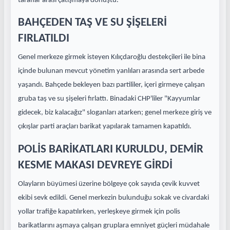
taraflar arası çatışmaya dönüştü.
BAHÇEDEN TAŞ VE SU ŞİŞELERİ
FIRLATILDI
Genel merkeze girmek isteyen Kılıçdaroğlu destekçileri ile bina
içinde bulunan mevcut yönetim yanlıları arasında sert arbede
yaşandı. Bahçede bekleyen bazı partililer, içeri girmeye çalışan
gruba taş ve su şişeleri fırlattı. Binadaki CHP'liler "Kayyumlar
gidecek, biz kalacağız" sloganları atarken; genel merkeze giriş ve
çıkışlar parti araçları barikat yapılarak tamamen kapatıldı.
POLİS BARİKATLARI KURULDU, DEMİR
KESME MAKASI DEVREYE GİRDİ
Olayların büyümesi üzerine bölgeye çok sayıda çevik kuvvet
ekibi sevk edildi. Genel merkezin bulunduğu sokak ve civardaki
yollar trafiğe kapatılırken, yerleşkeye girmek için polis
barikatlarını aşmaya çalışan gruplara emniyet güçleri müdahale