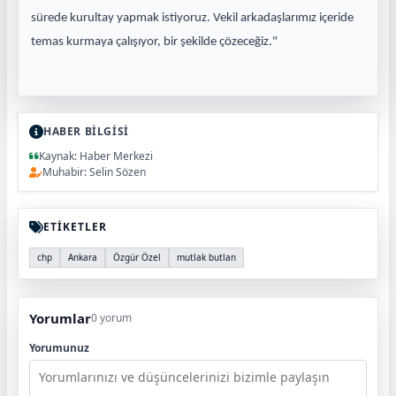
sürede kurultay yapmak istiyoruz. Vekil arkadaşlarımız içeride
temas kurmaya çalışıyor, bir şekilde çözeceğiz."
HABER BİLGİSİ
Kaynak: Haber Merkezi
Muhabir: Selin Sözen
ETİKETLER
chp
Ankara
Özgür Özel
mutlak butlan
Yorumlar
0 yorum
Yorumunuz