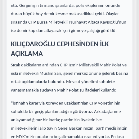
etti. Gerginliğin tırmandığı anlarda, polis ekiplerinin önünde
duran büyük boy demir kesme makası dikkat çekti. Olaylar
sırasında CHP Bursa Milletvekili Nurhayat Altaca Kayışoğlu'nun
ise demir kapıdan atlayarak içeri girmeye çalıştığı görüldü.
KILIÇDAROĞLU CEPHESİNDEN İLK
AÇIKLAMA
Sıcak dakikaların ardından CHP İzmir Milletvekili Mahir Polat ve
eski milletvekili Müslim Sarı, genel merkez önüne gelerek basına
ortak açıklamalarda bulundu. Mevcut yönetimi suhulete
yanaşmamakla suçlayan Mahir Polat şu ifadeleri kullandı:
"İstinafın kararıyla görevden uzaklaştırılan CHP yönetiminin,
suhuletle bir geçiş planlamadığını görüyoruz. Arkadaşlarımız
anlayamadığımız bir inatla; partimizin üyelerini ve
milletvekillerini alıp Sayın Genel Başkanımızın, parti meclisimizin
ve MYK'mizin odalarını boşaltmamakta ısrar ediyorlar. En kısa