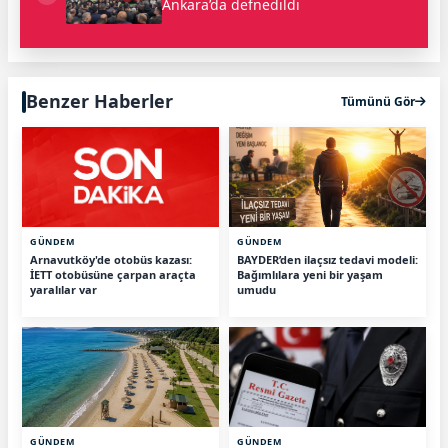
Ankara’da defnedildi
Benzer Haberler
Tümünü Gör
GÜNDEM
GÜNDEM
Arnavutköy'de otobüs kazası:
BAYDER’den ilaçsız tedavi modeli:
İETT otobüsüne çarpan araçta
Bağımlılara yeni bir yaşam
yaralılar var
umudu
GÜNDEM
GÜNDEM