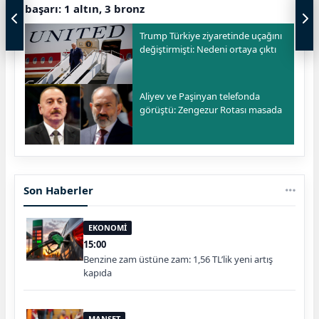
başarı: 1 altın, 3 bronz
Trump Türkiye ziyaretinde uçağını
değiştirmişti: Nedeni ortaya çıktı
Aliyev ve Paşinyan telefonda
görüştü: Zengezur Rotası masada
Son Haberler
EKONOMİ
15:00
Benzine zam üstüne zam: 1,56 TL’lik yeni artış
kapıda
MANŞET