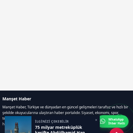
Manşet Haber
Manşet Haber, Türkiye ve dünyadan en güncel gelişmeleri tarafsız ve hızlı bir
şekilde okuyucularına ulaştıran haber portalıdır. Siyaset, ekonomi, spor,
teknoloji, kültür-sanat ve yaşam kategorilerinde doğru, güvenilir ve anlık
×
WhatsApp
İLGİNİZİ ÇEKEBİLİR
İhbar Hattı
haberler sunar.
75 milyar metreküplük
keşifte Abdülhamid Han