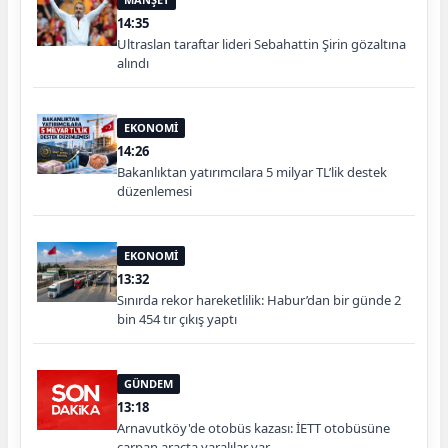
14:35
Ultraslan taraftar lideri Sebahattin Şirin gözaltına
alındı
EKONOMİ
14:26
Bakanlıktan yatırımcılara 5 milyar TL’lik destek
düzenlemesi
EKONOMİ
13:32
Sınırda rekor hareketlilik: Habur’dan bir günde 2
bin 454 tır çıkış yaptı
GÜNDEM
13:18
Arnavutköy'de otobüs kazası: İETT otobüsüne
çarpan araçta yaralılar var