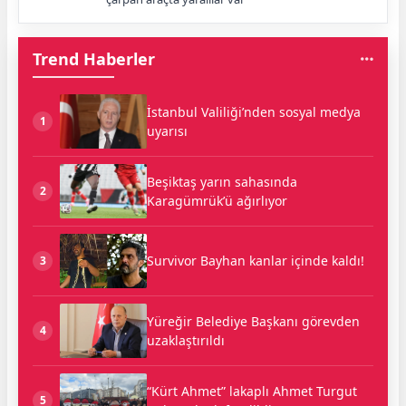
Trend Haberler
İstanbul Valiliği’nden sosyal medya
1
uyarısı
Beşiktaş yarın sahasında
2
Karagümrük’ü ağırlıyor
Survivor Bayhan kanlar içinde kaldı!
3
Yüreğir Belediye Başkanı görevden
4
uzaklaştırıldı
“Kürt Ahmet” lakaplı Ahmet Turgut
5