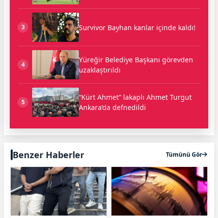
Survivor Bayhan kanlar içinde kaldı!
3
Yüreğir Belediye Başkanı görevden
4
uzaklaştırıldı
“Kürt Ahmet” lakaplı Ahmet Turgut
5
Ankara’da defnedildi
Benzer Haberler
Tümünü Gör