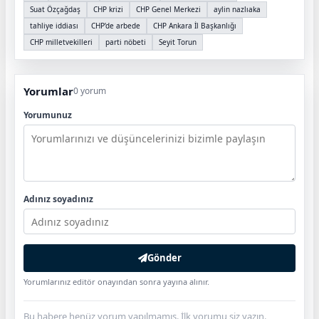
Suat Özçağdaş
CHP krizi
CHP Genel Merkezi
aylin nazlıaka
tahliye iddiası
CHP’de arbede
CHP Ankara İl Başkanlığı
CHP milletvekilleri
parti nöbeti
Seyit Torun
Yorumlar
0 yorum
Yorumunuz
Adınız soyadınız
Gönder
Yorumlarınız editör onayından sonra yayına alınır.
Bu habere henüz yorum yapılmamış. İlk yorumu siz yazın.