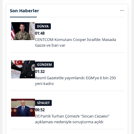
Son Haberler
DÜNYA
01:48
CENTCOM Komutanı Cooper İsrail’de: Masada
Gazze ve İran var
GÜNDEM
01:32
Resmî Gazete’de yayımlandı: EGM’ye 6 bin 250
yeni kadro
SİYASET
00:52
İYİ Partili Turhan Çömez’e "Sincan Cezaevi"
açıklaması nedeniyle soruşturma açıldı