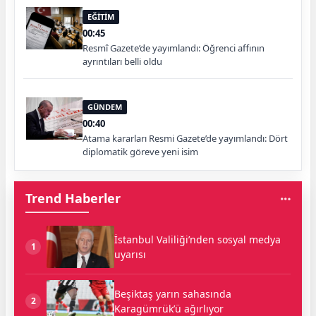
EĞİTİM
00:45
Resmî Gazete’de yayımlandı: Öğrenci affının
ayrıntıları belli oldu
GÜNDEM
00:40
Atama kararları Resmi Gazete’de yayımlandı: Dört
diplomatik göreve yeni isim
Trend Haberler
İstanbul Valiliği’nden sosyal medya
1
uyarısı
Beşiktaş yarın sahasında
2
Karagümrük’ü ağırlıyor