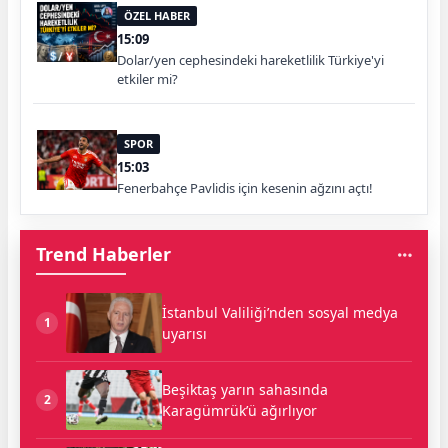
ÖZEL HABER
15:09
Dolar/yen cephesindeki hareketlilik Türkiye'yi
etkiler mi?
SPOR
15:03
Fenerbahçe Pavlidis için kesenin ağzını açtı!
Trend Haberler
İstanbul Valiliği’nden sosyal medya
1
uyarısı
Beşiktaş yarın sahasında
2
Karagümrük’ü ağırlıyor