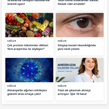
Sıcaklarda tansiyon hastalarına
Yazın klima kullananlar dikkat:
önemli uyarı!
Sinüzit riski artabilir!
SAĞLIK
SAĞLIK
Çok protein tüketenler dikkat:
Gözyaşı kanalı tıkanıklığında
Yeni araştırma ne söylüyor?
yeni nesil çözüm
SAĞLIK
SAĞLIK
Almanya’da sığırları etkileyen
Yüzü sık yıkamak akneyi
gizemli virüs ortaya çıktı!
artırıyor: İşte 10 hata!