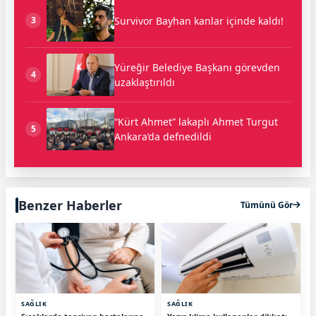
Survivor Bayhan kanlar içinde kaldı!
3
Yüreğir Belediye Başkanı görevden
4
uzaklaştırıldı
“Kürt Ahmet” lakaplı Ahmet Turgut
5
Ankara’da defnedildi
Benzer Haberler
Tümünü Gör
SAĞLIK
SAĞLIK