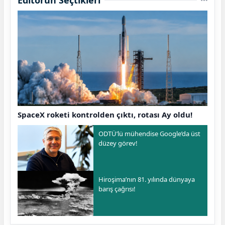
Editörün Seçtikleri
SpaceX roketi kontrolden çıktı, rotası Ay oldu!
ODTÜ’lü mühendise Google’da üst
düzey görev!
Hiroşima’nın 81. yılında dünyaya
barış çağrısı!