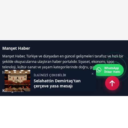
Manşet Haber
Manşet Haber, Türkiye ve dünyadan en güncel gelişmeleri tarafsız ve hızlı bir
şekilde okuyucularına ulaştıran haber portalıdır. Siyaset, ekonomi, spor,
teknoloji, kültür-sanat ve yaşam kategorilerinde doğru, güvenilir ve anlık
WhatsApp
İhbar Hattı
haberler sunar.
×
İLGİNİZİ ÇEKEBİLİR
Selahattin Demirtaş'tan
çerçeve yasa mesajı
Kategoriler
GÜNDEM
ÖZEL HABER
SİYASET
EKONOMİ
DÜNYA
SPOR
EĞİTİM
ENERJİ