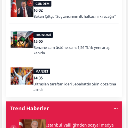
GÜNDEM
16:02
Bakan Çiftçi: "Suç zincirinin ilk halkasını kıracağız"
EKONOMİ
15:00
Benzine zam üstüne zam: 1,56 TL’lik yeni artış
kapıda
MANŞET
14:35
Ultraslan taraftar lideri Sebahattin Şirin gözaltına
alındı
Trend Haberler
İstanbul Valiliği’nden sosyal medya
1