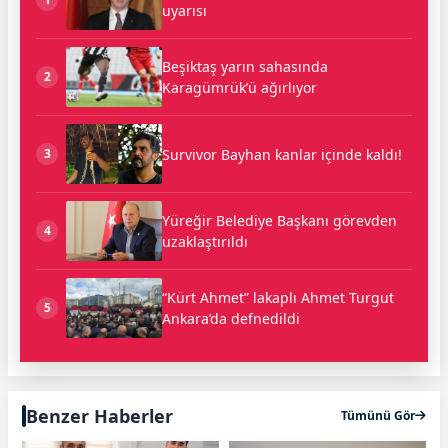
uyarısı
Beşiktaş yarın sahasında
2
Karagümrük’ü ağırlıyor
Survivor Bayhan kanlar içinde kaldı!
3
Yüreğir Belediye Başkanı görevden
4
uzaklaştırıldı
“Kürt Ahmet” lakaplı Ahmet Turgut
5
Ankara’da defnedildi
Benzer Haberler
Tümünü Gör