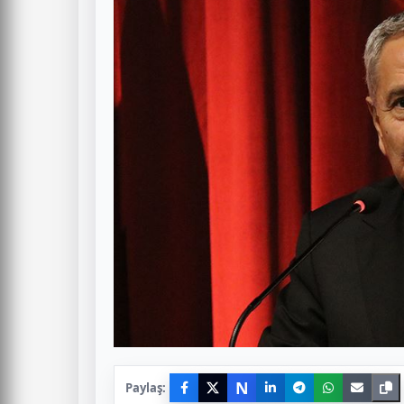
N
Paylaş: