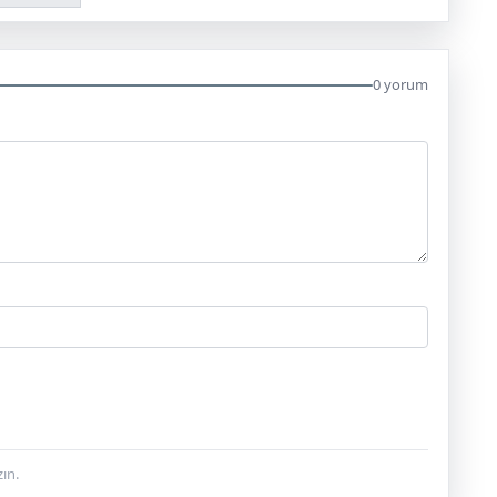
0 yorum
ın.