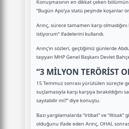
Konuşmasının en dikkat çeken bölümünde
“Bugün Apo’ya statü peşinde koşanlar ön
Arınç, sürece tamamen karşı olmadığını 
istiyorum” ifadelerini kullandı.
Arınç’ın sözleri, geçtiğimiz günlerde Abd
taşıyan MHP Genel Başkanı Devlet Bahçe
“3 MİLYON TERÖRİST O
15 Temmuz sonrası yürütülen süreçte gen
suçlamasıyla karşı karşıya bırakıldığını s
sayılabilir mi?” diye konuştu.
Bazı yargılamalarda “irtibat” ve “iltisak”
olduğunu ifade eden Arınç, OHAL sonras