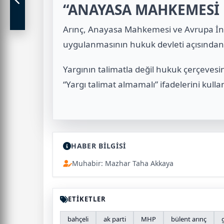
“ANAYASA MAHKEMESİ
Arınç, Anayasa Mahkemesi ve Avrupa İn
uygulanmasının hukuk devleti açısından 
Yargının talimatla değil hukuk çerçevesi
“Yargı talimat almamalı” ifadelerini kulla
HABER BİLGİSİ
Muhabir: Mazhar Taha Akkaya
ETİKETLER
bahçeli
ak parti
MHP
bülent arınç