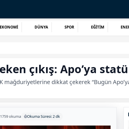
EKONOMİ
DÜNYA
SPOR
EĞİTİM
ENER
eken çıkış: Apo’ya stat
K mağduriyetlerine dikkat çekerek “Bugün Apo’y
1759 okuma
Okuma Süresi: 2 dk