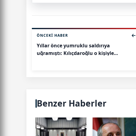
ÖNCEKI HABER
Yıllar önce yumruklu saldırıya
uğramıştı: Kılıçdaroğlu o kişiyle
helalleşti
Benzer Haberler