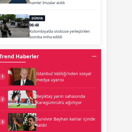
hamle! İmzalar atıldı
DÜNYA
06:48
Kolombiya’da otobüse yerleştirilen
bomba imha edildi
Trend Haberler
İstanbul Valiliği’nden sosyal
1
medya uyarısı
Beşiktaş yarın sahasında
2
Karagümrük’ü ağırlıyor
Survivor Bayhan kanlar içinde
3
kaldı!