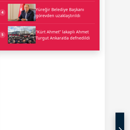
Yüreğir Belediye Başkanı
4
görevden uzaklaştırıldı
“Kürt Ahmet” lakaplı Ahmet
5
Turgut Ankara’da defnedildi