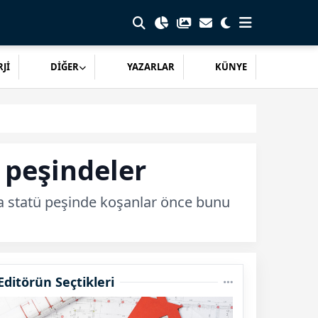
Jİ
DİĞER
YAZARLAR
KÜNYE
ü peşindeler
a statü peşinde koşanlar önce bunu
Editörün Seçtikleri