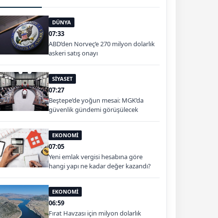
DÜNYA
07:33
ABD’den Norveç’e 270 milyon dolarlık
askeri satış onayı
SİYASET
07:27
Beştepe’de yoğun mesai: MGK’da
güvenlik gündemi görüşülecek
EKONOMİ
07:05
Yeni emlak vergisi hesabına göre
hangi yapı ne kadar değer kazandı?
EKONOMİ
06:59
Fırat Havzası için milyon dolarlık