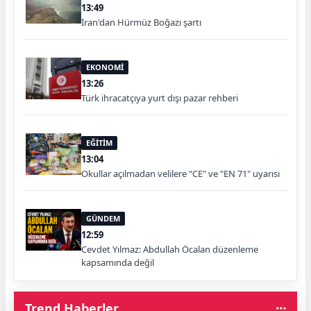
13:49
İran'dan Hürmüz Boğazı şartı
EKONOMİ
13:26
Türk ihracatçıya yurt dışı pazar rehberi
EĞİTİM
13:04
Okullar açılmadan velilere "CE" ve "EN 71" uyarısı
GÜNDEM
12:59
Cevdet Yılmaz: Abdullah Öcalan düzenleme
kapsamında değil
Trend Haberler