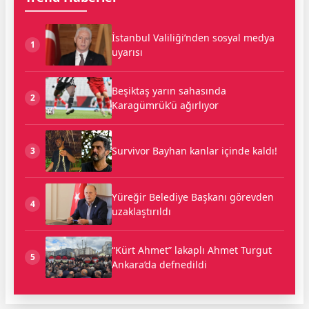
İstanbul Valiliği’nden sosyal medya
1
uyarısı
Beşiktaş yarın sahasında
2
Karagümrük’ü ağırlıyor
Survivor Bayhan kanlar içinde kaldı!
3
Yüreğir Belediye Başkanı görevden
4
uzaklaştırıldı
“Kürt Ahmet” lakaplı Ahmet Turgut
5
Ankara’da defnedildi