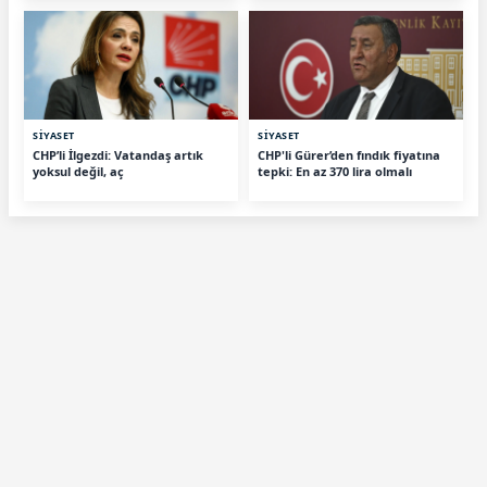
SİYASET
SİYASET
CHP’li İlgezdi: Vatandaş artık
CHP'li Gürer’den fındık fiyatına
yoksul değil, aç
tepki: En az 370 lira olmalı