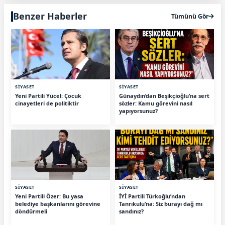
Benzer Haberler
Tümünü Gör
SİYASET
SİYASET
Yeni Partili Yücel: Çocuk
Günaydın’dan Beşikçioğlu’na sert
cinayetleri de politiktir
sözler: Kamu görevini nasıl
yapıyorsunuz?
SİYASET
SİYASET
Yeni Partili Özer: Bu yasa
İYİ Partili Türkoğlu’ndan
belediye başkanlarını görevine
Tanrıkulu’na: Siz burayı dağ mı
döndürmeli
sandınız?