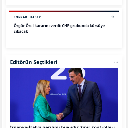
SONRAKI HABER
Özgür Özel kararını verdi: CHP grubunda kürsüye
çıkacak
Editörün Seçtikleri
İspanya-İtalya gerilimi büyüdü: Sınır kontrolleri