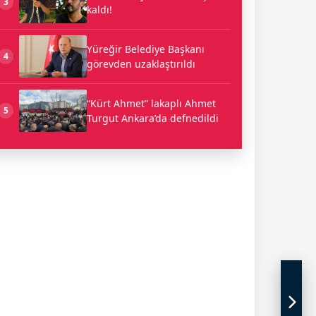
3
kaldı!
Yüreğir Belediye Başkanı
4
görevden uzaklaştırıldı
“Kürt Ahmet” lakaplı Ahmet
5
Turgut Ankara’da defnedildi