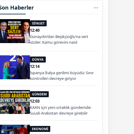
Son Haberler
SİYASET
12:40
Günaydın’dan Beşikçioğlu’na sert
sözler: Kamu görevini nasıl
yapıyorsunuz?
DÜNYA
12:14
İspanya-İtalya gerilimi büyüdü: Sınır
kontrolleri devreye giriyor
GÜNDEM
12:03
KAAN için yeni ortaklık gündemde:
Suudi Arabistan devreye girebilir
EKONOMİ