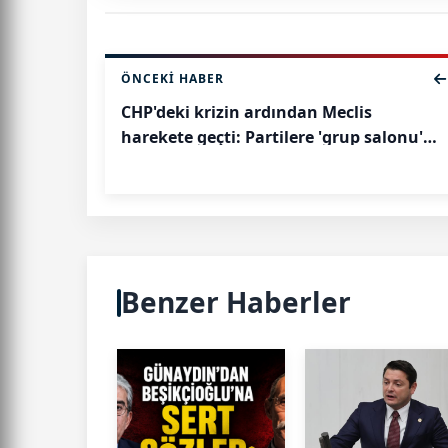
ÖNCEKI HABER
CHP'deki krizin ardından Meclis
harekete geçti: Partilere 'grup salonu'
talimatı
Benzer Haberler