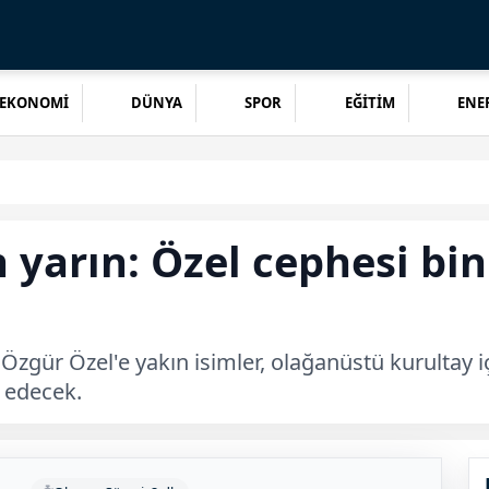
EKONOMİ
DÜNYA
SPOR
EĞİTİM
ENER
 yarın: Özel cephesi bi
zgür Özel'e yakın isimler, olağanüstü kurultay iç
m edecek.