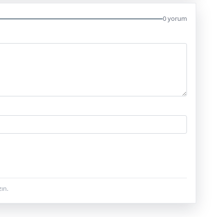
0 yorum
ın.