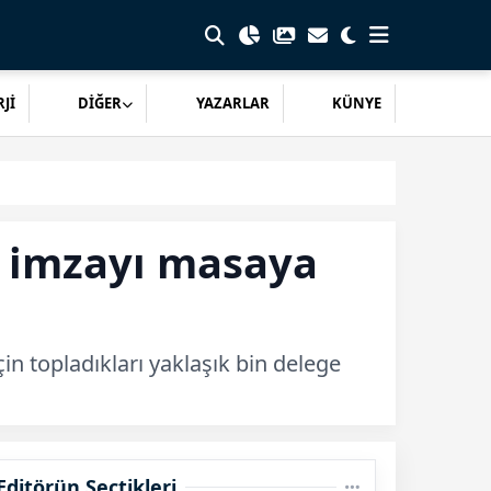
Jİ
DİĞER
YAZARLAR
KÜNYE
n imzayı masaya
in topladıkları yaklaşık bin delege
Editörün Seçtikleri