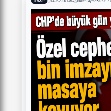
14.06.2026 14:47
Buket Saymaz
631 o
SİYASET