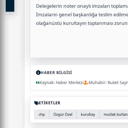
Delegelerin noter onaylı imzaları toplama
İmzaların genel başkanlığa teslim edilme
olağanüstü kurultayın toplanması zorunl
HABER BİLGİSİ
Kaynak: Haber Merkezi
Muhabir: Buket Say
ETİKETLER
chp
Özgür Özel
kurultay
mutlak butlan