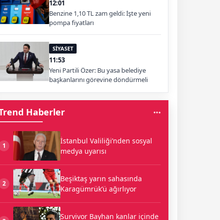
12:01
Benzine 1,10 TL zam geldi: İşte yeni
pompa fiyatları
SİYASET
11:53
Yeni Partili Özer: Bu yasa belediye
başkanlarını görevine döndürmeli
Trend Haberler
İstanbul Valiliği’nden sosyal
1
medya uyarısı
Beşiktaş yarın sahasında
2
Karagümrük’ü ağırlıyor
Survivor Bayhan kanlar içinde