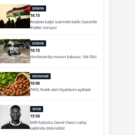
DÜNYA
16:15
Ateşkes kağıt üzerinde kaldı: Gazze’de
ihlaller sürüyor
DÜNYA
16:15
Hindistan’da muson kabusu: 164 Ölü!
EKONOMİ
16:06
TMO, fındık alım fiyatlarını açıkladı
SPOR
15:50
Milli futbolcu David Owori vahşi
saldırıda öldürüldü!