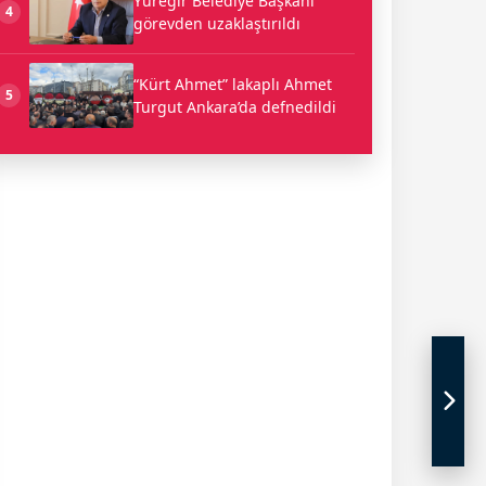
Yüreğir Belediye Başkanı
4
görevden uzaklaştırıldı
“Kürt Ahmet” lakaplı Ahmet
5
Turgut Ankara’da defnedildi