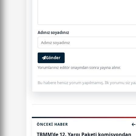
Adınız soyadınız
Gönder
Yorumlarınız editör onayından sonra yayına alınır.
Bu habere henüz yorum yapılmamış. İlk yorumu siz yaz
ÖNCEKI HABER
TBMM’de 12. Yargı Paketi komisyondan