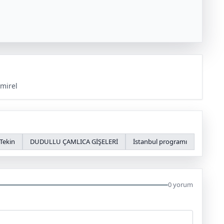
mirel
Tekin
DUDULLU ÇAMLICA GİŞELERİ
İstanbul programı
0 yorum