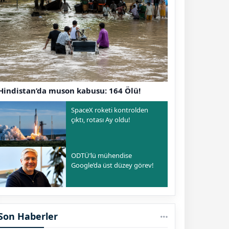
Hindistan’da muson kabusu: 164 Ölü!
SpaceX roketi kontrolden
çıktı, rotası Ay oldu!
ODTÜ’lü mühendise
Google’da üst düzey görev!
Son Haberler