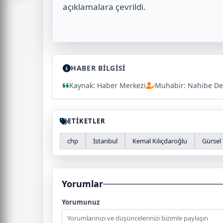
açıklamalara çevrildi.
HABER BİLGİSİ
Kaynak: Haber Merkezi
Muhabir: Nahibe De
ETİKETLER
chp
İstanbul
Kemal Kılıçdaroğlu
Gürsel 
Yorumlar
Yorumunuz