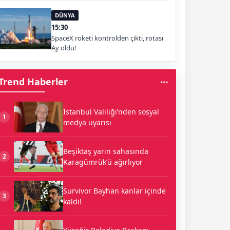
DÜNYA
15:30
SpaceX roketi kontrolden çıktı, rotası
Ay oldu!
Trend Haberler
İstanbul Valiliği’nden sosyal
1
medya uyarısı
Beşiktaş yarın sahasında
2
Karagümrük’ü ağırlıyor
Survivor Bayhan kanlar içinde
3
kaldı!