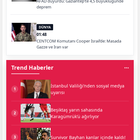
AFAD duyurdu: Gaziantep’te 4,5 büyüklüğünde
deprem
DÜNYA
01:48
CENTCOM Komutanı Cooper İsrail’de: Masada
Gazze ve İran var
Trend Haberler
İstanbul Valiliği’nden sosyal medya
1
uyarısı
Beşiktaş yarın sahasında
2
Karagümrük’ü ağırlıyor
Survivor Bayhan kanlar içinde kaldı!
3