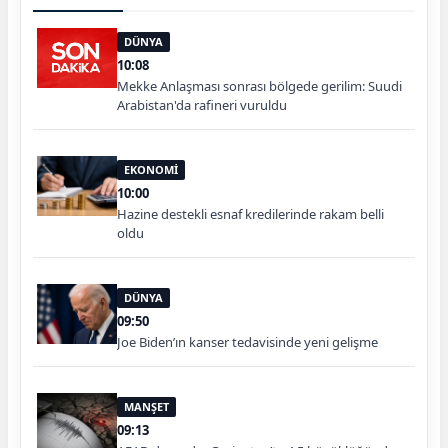
DÜNYA
10:08
Mekke Anlaşması sonrası bölgede gerilim: Suudi
Arabistan'da rafineri vuruldu
EKONOMİ
10:00
Hazine destekli esnaf kredilerinde rakam belli
oldu
DÜNYA
09:50
Joe Biden’ın kanser tedavisinde yeni gelişme
MANŞET
09:13