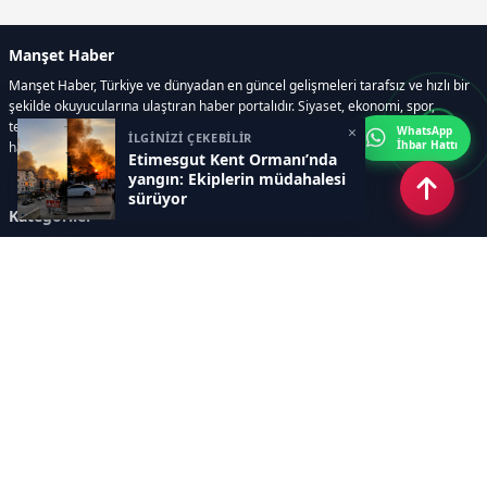
Manşet Haber
Manşet Haber, Türkiye ve dünyadan en güncel gelişmeleri tarafsız ve hızlı bir
şekilde okuyucularına ulaştıran haber portalıdır. Siyaset, ekonomi, spor,
teknoloji, kültür-sanat ve yaşam kategorilerinde doğru, güvenilir ve anlık
×
WhatsApp
İLGİNİZİ ÇEKEBİLİR
İhbar Hattı
haberler sunar.
Etimesgut Kent Ormanı’nda
yangın: Ekiplerin müdahalesi
sürüyor
Kategoriler
GÜNDEM
ÖZEL HABER
SİYASET
EKONOMİ
DÜNYA
SPOR
EĞİTİM
ENERJİ
DİĞER
MANŞET
SAĞLIK
MAGAZİN
BİLİM-TEKNOLOJİ
KÜLTÜR-SANAT