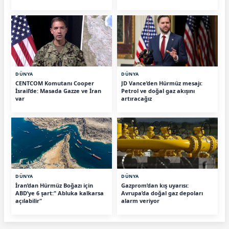
DÜNYA
DÜNYA
CENTCOM Komutanı Cooper
JD Vance’den Hürmüz mesajı:
İsrail’de: Masada Gazze ve İran
Petrol ve doğal gaz akışını
var
artıracağız
DÜNYA
DÜNYA
İran’dan Hürmüz Boğazı için
Gazprom’dan kış uyarısı:
ABD’ye 6 şart:" Abluka kalkarsa
Avrupa’da doğal gaz depoları
açılabilir"
alarm veriyor