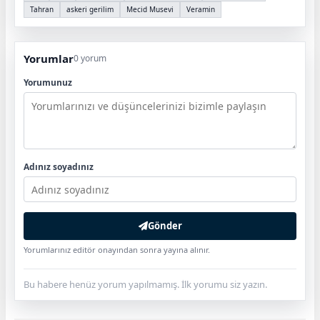
Tahran
askeri gerilim
Mecid Musevi
Veramin
Yorumlar
0 yorum
Yorumunuz
Adınız soyadınız
Gönder
Yorumlarınız editör onayından sonra yayına alınır.
Bu habere henüz yorum yapılmamış. İlk yorumu siz yazın.