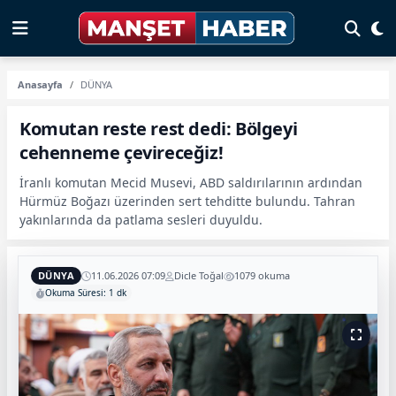
Anasayfa
DÜNYA
Komutan reste rest dedi: Bölgeyi
cehenneme çevireceğiz!
İranlı komutan Mecid Musevi, ABD saldırılarının ardından
Hürmüz Boğazı üzerinden sert tehditte bulundu. Tahran
yakınlarında da patlama sesleri duyuldu.
DÜNYA
11.06.2026 07:09
Dicle Toğal
1079 okuma
Okuma Süresi: 1 dk