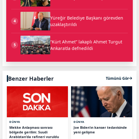
Yüreğir Belediye Başkanı görevden
4
uzaklaştırıldı
“Kürt Ahmet” lakaplı Ahmet Turgut
5
Ankara’da defnedildi
Benzer Haberler
Tümünü Gör
DÜNYA
DÜNYA
Mekke Anlaşması sonrası
Joe Biden’ın kanser tedavisinde
bölgede gerilim: Suudi
yeni gelişme
Arabistan'da rafineri vuruldu