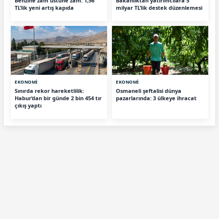
Benzine zam üstüne zam: 1,56
Bakanlıktan yatırımcılara 5
TL’lik yeni artış kapıda
milyar TL’lik destek düzenlemesi
EKONOMİ
EKONOMİ
Sınırda rekor hareketlilik:
Osmaneli şeftalisi dünya
Habur’dan bir günde 2 bin 454 tır
pazarlarında: 3 ülkeye ihracat
çıkış yaptı