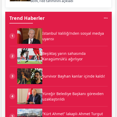
BofA, Fed tahminini açıkladı
Trend Haberler
İstanbul Valiliği’nden sosyal medya
1
uyarısı
Beşiktaş yarın sahasında
2
Karagümrük’ü ağırlıyor
Survivor Bayhan kanlar içinde kaldı!
3
Yüreğir Belediye Başkanı görevden
4
uzaklaştırıldı
“Kürt Ahmet” lakaplı Ahmet Turgut
5