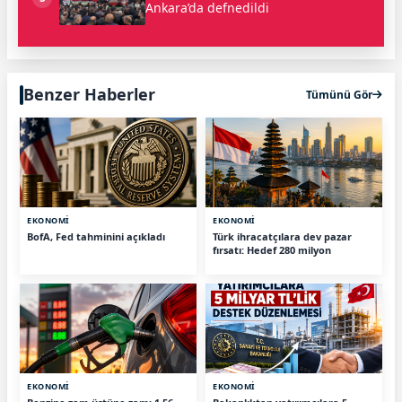
Ankara’da defnedildi
Benzer Haberler
Tümünü Gör
EKONOMİ
EKONOMİ
BofA, Fed tahminini açıkladı
Türk ihracatçılara dev pazar
fırsatı: Hedef 280 milyon
EKONOMİ
EKONOMİ