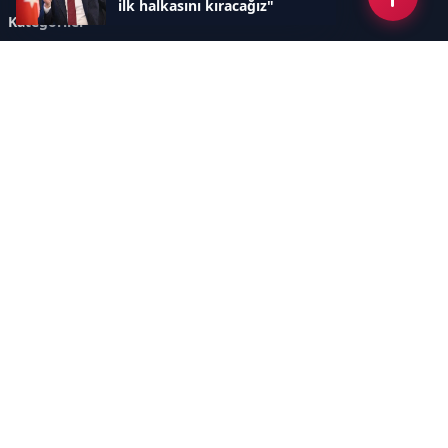
ilk halkasını kıracağız"
Kategoriler
GÜNDEM
ÖZEL HABER
SİYASET
EKONOMİ
DÜNYA
SPOR
EĞİTİM
ENERJİ
DİĞER
MANŞET
SAĞLIK
MAGAZİN
BİLİM-TEKNOLOJİ
KÜLTÜR-SANAT
SEKTÖREL SİTELERİMİZ
YAZARLAR
KÜNYE
Sayfalar
AÇIK RIZA METNİ
ÇEREZ POLİTİKASI
AYDINLATMA METNİ
VERİ İHLALİ PROSEDÜRÜ