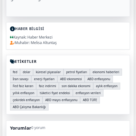
HABER BİLGİSİ
Kaynak: Haber Merkezi
Muhabir: Melisa Altuntaş
ETİKETLER
fed
dolar
küresel piyasalar
petrol fiyatları
ekonomi haberleri
İran savaşı
enerji fiyatları
ABD ekonomisi
ABD enflasyonu
Fed faiz kararı
faiz indirimi
son dakika ekonomi
aylık enflasyon
yıllık enflasyon
tüketici fiyat endeksi
enflasyon verileri
çekirdek enflasyon
ABD mayıs enflasyonu
ABD TÜFE
ABD Çalışma Bakanlığı
Yorumlar
0 yorum