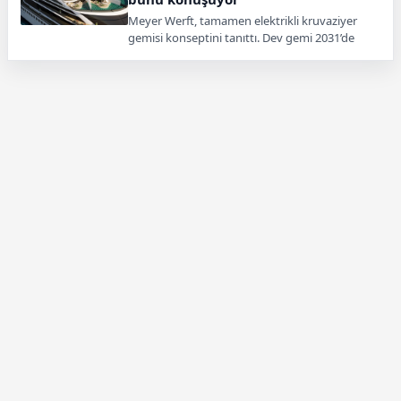
Meyer Werft, tamamen elektrikli kruvaziyer
gemisi konseptini tanıttı. Dev gemi 2031’de
hizmete girecek, emisyonları yüzde 95
azaltacak.