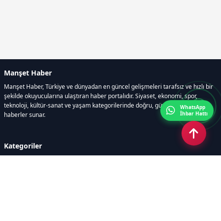
Manşet Haber
Manşet Haber, Türkiye ve dünyadan en güncel gelişmeleri tarafsız ve hızlı bir
şekilde okuyucularına ulaştıran haber portalıdır. Siyaset, ekonomi, spor,
teknoloji, kültür-sanat ve yaşam kategorilerinde doğru, güvenilir ve anlık
WhatsApp
İhbar Hattı
haberler sunar.
Kategoriler
GÜNDEM
ÖZEL HABER
SİYASET
EKONOMİ
DÜNYA
SPOR
EĞİTİM
ENERJİ