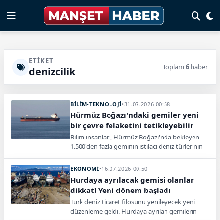
ETIKET
Toplam
6
haber
denizcilik
BİLİM-TEKNOLOJİ
•
31.07.2026 00:58
Hürmüz Boğazı'ndaki gemiler yeni
bir çevre felaketini tetikleyebilir
Bilim insanları, Hürmüz Boğazı'nda bekleyen
1.500'den fazla geminin istilacı deniz türlerinin
küresel yayılımını hızlandırabileceği uyarısında
bulundu.
EKONOMİ
•
16.07.2026 00:50
Hurdaya ayrılacak gemisi olanlar
dikkat! Yeni dönem başladı
Türk deniz ticaret filosunu yenileyecek yeni
düzenleme geldi. Hurdaya ayrılan gemilerin