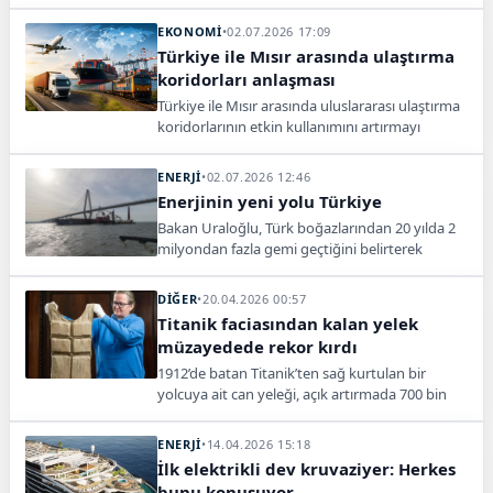
yerine yapılacak yeni gemilere kapasite şartı
getirildi.
EKONOMİ
•
02.07.2026 17:09
Türkiye ile Mısır arasında ulaştırma
koridorları anlaşması
Türkiye ile Mısır arasında uluslararası ulaştırma
koridorlarının etkin kullanımını artırmayı
hedefleyen mutabakat zaptı imzalandı.
Anlaşma kapsamında Orta Koridor, Kalkınma
ENERJİ
•
02.07.2026 12:46
Yolu ve Ro-Ro taşımacılığının geliştirilmesi için
Enerjinin yeni yolu Türkiye
ortak adımlar atılacak.
Bakan Uraloğlu, Türk boğazlarından 20 yılda 2
milyondan fazla gemi geçtiğini belirterek
Hürmüz’e alternatif rota ve enerji güvenliği
mesajı verdi.
DİĞER
•
20.04.2026 00:57
Titanik faciasından kalan yelek
müzayedede rekor kırdı
1912’de batan Titanik’ten sağ kurtulan bir
yolcuya ait can yeleği, açık artırmada 700 bin
dolara alıcı buldu.
ENERJİ
•
14.04.2026 15:18
İlk elektrikli dev kruvaziyer: Herkes
bunu konuşuyor