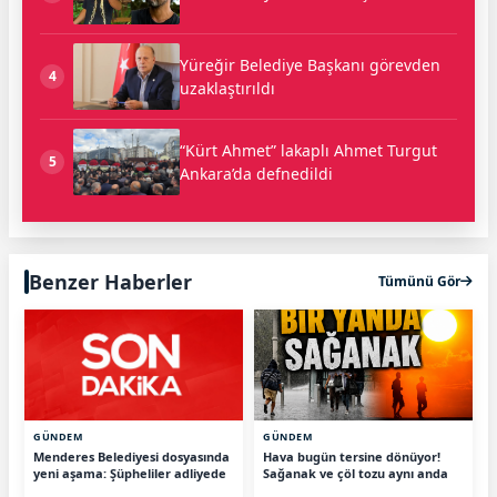
Yüreğir Belediye Başkanı görevden
4
uzaklaştırıldı
“Kürt Ahmet” lakaplı Ahmet Turgut
5
Ankara’da defnedildi
Benzer Haberler
Tümünü Gör
GÜNDEM
GÜNDEM
Menderes Belediyesi dosyasında
Hava bugün tersine dönüyor!
yeni aşama: Şüpheliler adliyede
Sağanak ve çöl tozu aynı anda