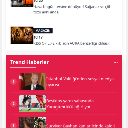
10:20
Hava bugün tersine dönüyor! Sağanak ve çöl
tozu aynı anda
MAGAZİN
10:17
KISS OF LIFE klibi için AURA benzerliği iddiası!
Trend Haberler
İstanbul Valiliği’nden sosyal medya
1
uyarısı
Beşiktaş yarın sahasında
2
Karagümrük’ü ağırlıyor
Survivor Bayhan kanlar içinde kaldı!
3