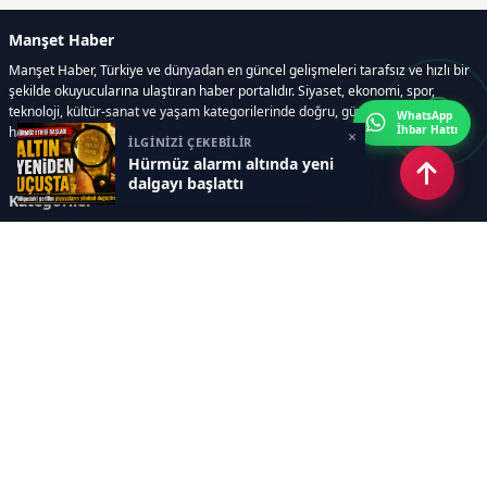
Manşet Haber
Manşet Haber, Türkiye ve dünyadan en güncel gelişmeleri tarafsız ve hızlı bir
şekilde okuyucularına ulaştıran haber portalıdır. Siyaset, ekonomi, spor,
teknoloji, kültür-sanat ve yaşam kategorilerinde doğru, güvenilir ve anlık
WhatsApp
İhbar Hattı
haberler sunar.
×
İLGİNİZİ ÇEKEBİLİR
Hürmüz alarmı altında yeni
dalgayı başlattı
Kategoriler
GÜNDEM
ÖZEL HABER
SİYASET
EKONOMİ
DÜNYA
SPOR
EĞİTİM
ENERJİ
DİĞER
MANŞET
SAĞLIK
MAGAZİN
BİLİM-TEKNOLOJİ
KÜLTÜR-SANAT
SEKTÖREL SİTELERİMİZ
YAZARLAR