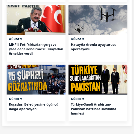
GÜNDEM
GÜNDEM
MHP'li Feti Yıldız'dan çerçeve
Hatay’da dronlu uyuşturucu
yasa değerlendirmesi: Dünyadan
operasyonu
örnekler verdi
GÜNDEM
GÜNDEM
Kuşadası Belediyesi’ne üçüncü
Türkiye-Suudi Arabistan-
dalga operasyon!
Pakistan hattında savunma
hamlesi