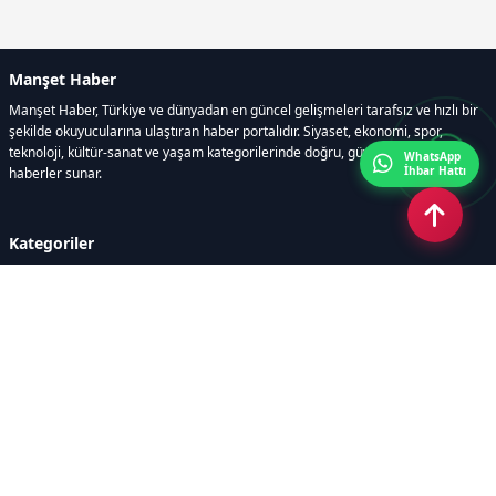
Manşet Haber
Manşet Haber, Türkiye ve dünyadan en güncel gelişmeleri tarafsız ve hızlı bir
şekilde okuyucularına ulaştıran haber portalıdır. Siyaset, ekonomi, spor,
teknoloji, kültür-sanat ve yaşam kategorilerinde doğru, güvenilir ve anlık
WhatsApp
İhbar Hattı
haberler sunar.
Kategoriler
GÜNDEM
ÖZEL HABER
SİYASET
EKONOMİ
DÜNYA
SPOR
EĞİTİM
ENERJİ
DİĞER
MANŞET
SAĞLIK
MAGAZİN
BİLİM-TEKNOLOJİ
KÜLTÜR-SANAT