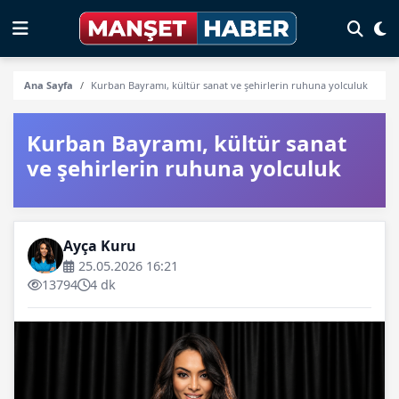
Ana Sayfa
Kurban Bayramı, kültür sanat ve şehirlerin ruhuna yolculuk
Kurban Bayramı, kültür sanat
ve şehirlerin ruhuna yolculuk
Ayça Kuru
25.05.2026 16:21
13794
4 dk