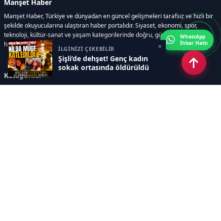
Manşet Haber
Manşet Haber, Türkiye ve dünyadan en güncel gelişmeleri tarafsız ve hızlı bir
şekilde okuyucularına ulaştıran haber portalıdır. Siyaset, ekonomi, spor,
teknoloji, kültür-sanat ve yaşam kategorilerinde doğru, güvenilir ve anlık
WhatsApp
İhbar Hattı
haberler sunar.
×
İLGİNİZİ ÇEKEBİLİR
Şişli’de dehşet! Genç kadın
sokak ortasında öldürüldü
Kategoriler
GÜNDEM
ÖZEL HABER
SİYASET
EKONOMİ
DÜNYA
SPOR
EĞİTİM
ENERJİ
DİĞER
MANŞET
SAĞLIK
MAGAZİN
BİLİM-TEKNOLOJİ
KÜLTÜR-SANAT
SEKTÖREL SİTELERİMİZ
YAZARLAR
KÜNYE