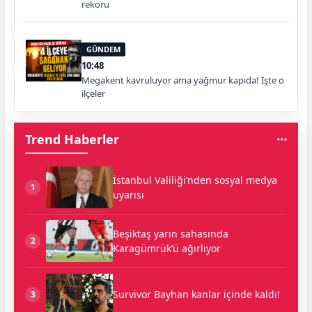
rekoru
GÜNDEM
10:48
Megakent kavruluyor ama yağmur kapıda! İşte o
ilçeler
Trend Haberler
İstanbul Valiliği’nden sosyal medya
1
uyarısı
Beşiktaş yarın sahasında
2
Karagümrük’ü ağırlıyor
Survivor Bayhan kanlar içinde kaldı!
3