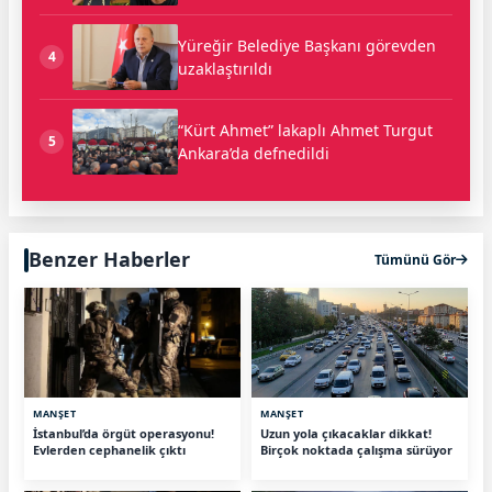
Yüreğir Belediye Başkanı görevden
4
uzaklaştırıldı
“Kürt Ahmet” lakaplı Ahmet Turgut
5
Ankara’da defnedildi
Benzer Haberler
Tümünü Gör
MANŞET
MANŞET
İstanbul’da örgüt operasyonu!
Uzun yola çıkacaklar dikkat!
Evlerden cephanelik çıktı
Birçok noktada çalışma sürüyor