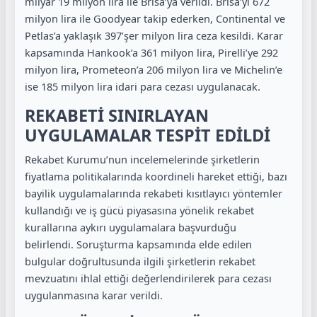
milyar 19 milyon lira ile Brisa’ya verildi. Brisa’yı 672
milyon lira ile Goodyear takip ederken, Continental ve
Petlas’a yaklaşık 397’şer milyon lira ceza kesildi. Karar
kapsamında Hankook’a 361 milyon lira, Pirelli’ye 292
milyon lira, Prometeon’a 206 milyon lira ve Michelin’e
ise 185 milyon lira idari para cezası uygulanacak.
REKABETİ SINIRLAYAN
UYGULAMALAR TESPİT EDİLDİ
Rekabet Kurumu’nun incelemelerinde şirketlerin
fiyatlama politikalarında koordineli hareket ettiği, bazı
bayilik uygulamalarında rekabeti kısıtlayıcı yöntemler
kullandığı ve iş gücü piyasasına yönelik rekabet
kurallarına aykırı uygulamalara başvurduğu
belirlendi. Soruşturma kapsamında elde edilen
bulgular doğrultusunda ilgili şirketlerin rekabet
mevzuatını ihlal ettiği değerlendirilerek para cezası
uygulanmasına karar verildi.