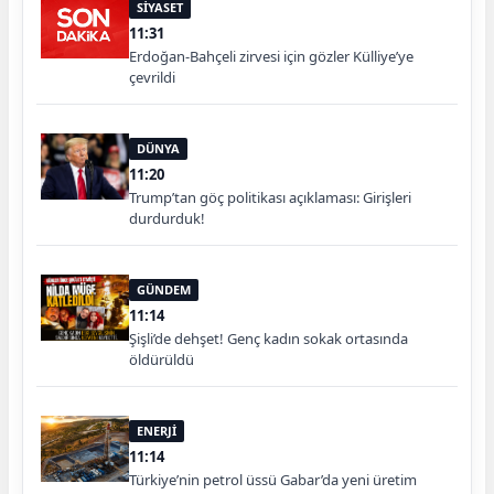
SİYASET
11:31
Erdoğan-Bahçeli zirvesi için gözler Külliye’ye
çevrildi
DÜNYA
11:20
Trump’tan göç politikası açıklaması: Girişleri
durdurduk!
GÜNDEM
11:14
Şişli’de dehşet! Genç kadın sokak ortasında
öldürüldü
ENERJİ
11:14
Türkiye’nin petrol üssü Gabar’da yeni üretim