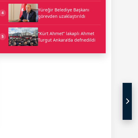
Yüreğir Belediye Başkanı
4
görevden uzaklaştırıldı
“Kürt Ahmet” lakaplı Ahmet
5
Turgut Ankara’da defnedildi