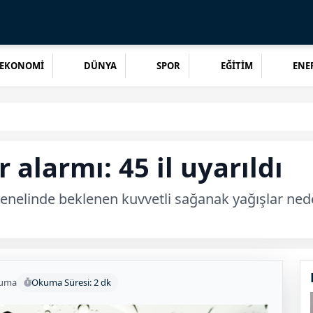
EKONOMİ
DÜNYA
SPOR
EĞİTİM
ENER
larmı: 45 il uyarıldı
nelinde beklenen kuvvetli sağanak yağışlar nedeni
kuma
Okuma Süresi: 2 dk