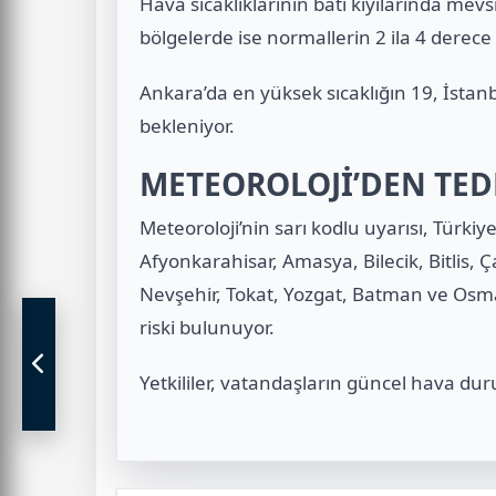
Hava sıcaklıklarının batı kıyılarında me
bölgelerde ise normallerin 2 ila 4 derece 
Ankara’da en yüksek sıcaklığın 19, İstanb
bekleniyor.
METEOROLOJİ’DEN TED
Meteoroloji’nin sarı kodlu uyarısı, Türkiy
Afyonkarahisar, Amasya, Bilecik, Bitlis, Ç
Nevşehir, Tokat, Yozgat, Batman ve Osman
riski bulunuyor.
Yetkililer, vatandaşların güncel hava dur