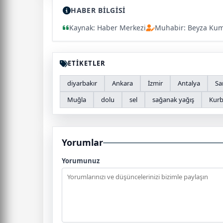
HABER BİLGİSİ
Kaynak: Haber Merkezi
Muhabir: Beyza Ku
ETİKETLER
diyarbakır
Ankara
İzmir
Antalya
Sa
Muğla
dolu
sel
sağanak yağış
Kurb
Yorumlar
Yorumunuz