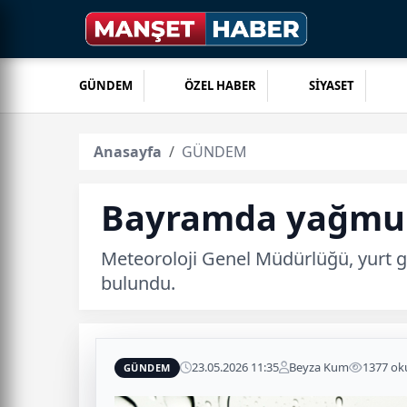
GÜNDEM
ÖZEL HABER
SİYASET
Anasayfa
GÜNDEM
Bayramda yağmur a
Meteoroloji Genel Müdürlüğü, yurt ge
bulundu.
23.05.2026 11:35
Beyza Kum
1377 o
GÜNDEM