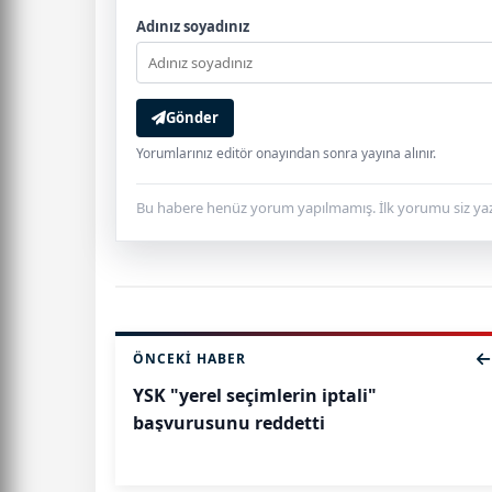
Adınız soyadınız
Gönder
Yorumlarınız editör onayından sonra yayına alınır.
Bu habere henüz yorum yapılmamış. İlk yorumu siz yaz
ÖNCEKI HABER
YSK "yerel seçimlerin iptali"
başvurusunu reddetti