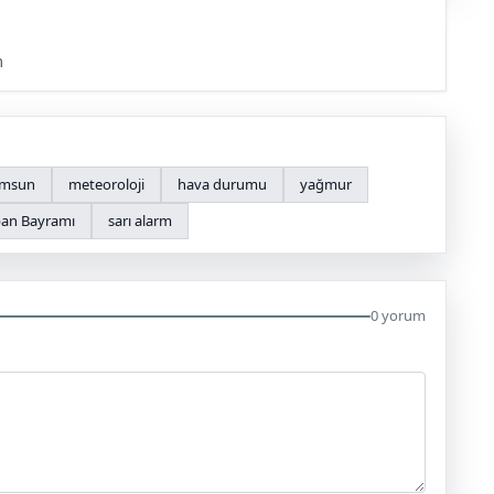
m
msun
meteoroloji
hava durumu
yağmur
an Bayramı
sarı alarm
0 yorum