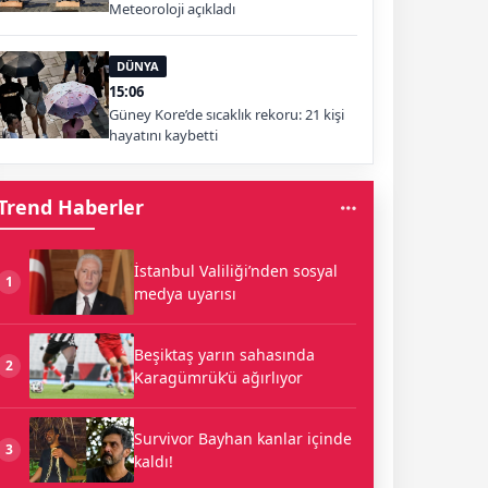
Meteoroloji açıkladı
DÜNYA
15:06
Güney Kore’de sıcaklık rekoru: 21 kişi
hayatını kaybetti
Trend Haberler
İstanbul Valiliği’nden sosyal
1
medya uyarısı
Beşiktaş yarın sahasında
2
Karagümrük’ü ağırlıyor
Survivor Bayhan kanlar içinde
3
kaldı!