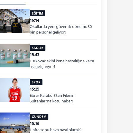
EĞİTİM
16:14
Okullarda yeni güvenlik dönemi: 30
bin personel geliyor!
SAĞLIK
15:43
Turkovac ekibi kene hastalığına karşı
aşı geliştiriyor!
SPOR
15:25
Ebrar Karakurt’tan Filenin
Sultanları’na kötü haber!
GÜNDEM
15:16
Hafta sonu hava nasıl olacak?