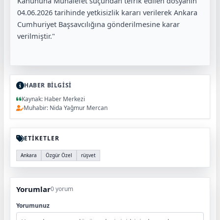
Kanununa Muhalefet suçundan tefrik edilen dosyanın
04.06.2026 tarihinde yetkisizlik kararı verilerek Ankara
Cumhuriyet Başsavcılığına gönderilmesine karar
verilmiştir."
HABER BİLGİSİ
Kaynak: Haber Merkezi
Muhabir: Nida Yağmur Mercan
ETİKETLER
Ankara
Özgür Özel
rüşvet
Yorumlar
0 yorum
Yorumunuz