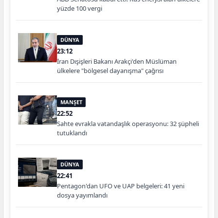
yüzde 100 vergi
DÜNYA
23:12
İran Dışişleri Bakanı Arakçi'den Müslüman
ülkelere "bölgesel dayanışma" çağrısı
MANŞET
22:52
Sahte evrakla vatandaşlık operasyonu: 32 şüpheli
tutuklandı
DÜNYA
22:41
Pentagon'dan UFO ve UAP belgeleri: 41 yeni
dosya yayımlandı