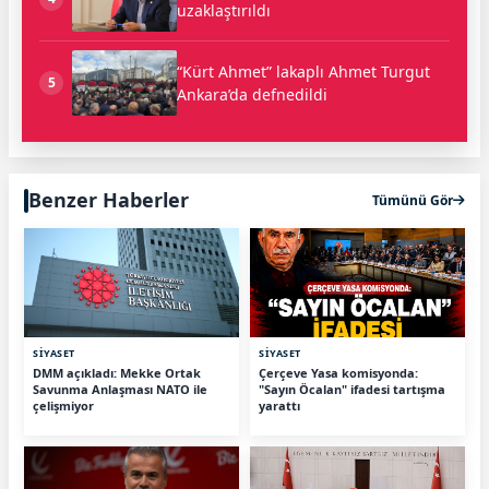
uzaklaştırıldı
“Kürt Ahmet” lakaplı Ahmet Turgut
5
Ankara’da defnedildi
Benzer Haberler
Tümünü Gör
SİYASET
SİYASET
DMM açıkladı: Mekke Ortak
Çerçeve Yasa komisyonda:
Savunma Anlaşması NATO ile
"Sayın Öcalan" ifadesi tartışma
çelişmiyor
yarattı