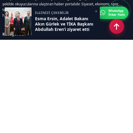
şekilde okuyucularına ulaştıran haber portalıdır. Siyaset, ekonomi, spor,
teknoloji, kültür-sanat ve yaşam kategorilerinde doğru, güvenilir ve anlık
×
WhatsApp
İLGİNİZİ ÇEKEBİLİR
İhbar Hattı
haberler sunar.
Esma Ersin, Adalet Bakanı
Akın Gürlek ve TİKA Başkanı
Abdullah Eren’i ziyaret etti
Kategoriler
GÜNDEM
ÖZEL HABER
SİYASET
EKONOMİ
DÜNYA
SPOR
EĞİTİM
ENERJİ
DİĞER
MANŞET
SAĞLIK
MAGAZİN
BİLİM-TEKNOLOJİ
KÜLTÜR-SANAT
SEKTÖREL SİTELERİMİZ
YAZARLAR
KÜNYE