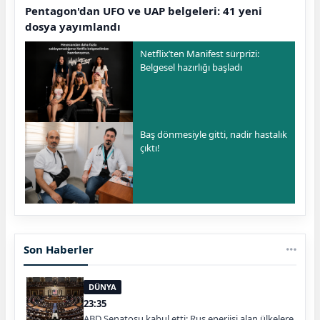
Pentagon'dan UFO ve UAP belgeleri: 41 yeni
dosya yayımlandı
Netflix’ten Manifest sürprizi:
Belgesel hazırlığı başladı
Baş dönmesiyle gitti, nadir hastalık
çıktı!
Son Haberler
DÜNYA
23:35
ABD Senatosu kabul etti: Rus enerjisi alan ülkelere