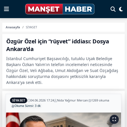
Anasayfa
SİYASET
Özgür Özel için “rüşvet” iddiası: Dosya
Ankara’da
İstanbul Cumhuriyet Başsavcılığı, tutuklu Uşak Belediye
Başkanı Özkan Yalım'ın telefon incelemeleri neticesinde
Özgür Özel, Veli Ağbaba, Umut Akdoğan ve Suat Özçağdaş
hakkındaki soruşturma dosyasını yetkisizlik kararıyla
Ankara'ya sevk etti.
SİYASET
04.06.2026 17:24
Nida Yağmur Mercan
1269 okuma
Okuma Süresi: 3 dk