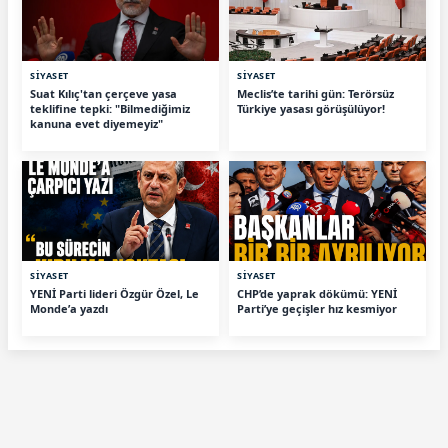
SİYASET
SİYASET
Suat Kılıç'tan çerçeve yasa
Meclis’te tarihi gün: Terörsüz
teklifine tepki: "Bilmediğimiz
Türkiye yasası görüşülüyor!
kanuna evet diyemeyiz"
SİYASET
SİYASET
YENİ Parti lideri Özgür Özel, Le
CHP’de yaprak dökümü: YENİ
Monde’a yazdı
Parti’ye geçişler hız kesmiyor