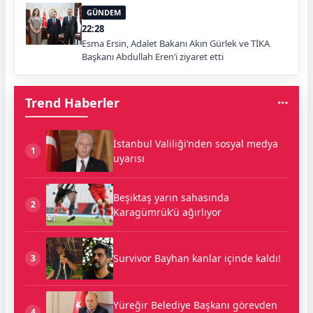
GÜNDEM
22:28
Esma Ersin, Adalet Bakanı Akın Gürlek ve TİKA
Başkanı Abdullah Eren’i ziyaret etti
Trend Haberler
İstanbul Valiliği’nden sosyal medya
1
uyarısı
Beşiktaş yarın sahasında
2
Karagümrük’ü ağırlıyor
Survivor Bayhan kanlar içinde kaldı!
3
Yüreğir Belediye Başkanı görevden
4