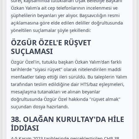
süreç kapsamında tutuklanan Uşak Belediye Başkanı
Özkan Yalım’a ait cep telefonlarının incelenmesi ve
şüphelilerin beyanları yer alıyor. Başsavcılığın resmi
açıklamasına göre elde edilen deliller doğrultusunda
yöneltilen suçlamalar şöyle şekillendi:
ÖZGÜR ÖZEL'E RÜŞVET
SUÇLAMASI
Özgür Özel'in, tutuklu başkan Özkan Yalım'dan farklı
tarihlerde "siyasi rüşvet" olarak nitelendirilen maddi
menfaatler talep ettiği ileri sürüldü. Bu taleplerin Yalım
tarafından teslim edildiğine dair HTS/baz eşleşmeleri,
mesajlaşma tutanakları ve alınan beyanlar
doğrultusunda Özgür Özel hakkında "rüşvet almak"
suçundan dosya hazırlandı.
38. OLAĞAN KURULTAY'DA HİLE
İDDİASI
4-5 Kasım 2023 tarihlerinde gerçekleştirilen CHP 38.