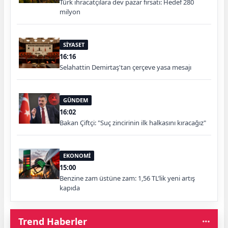
Türk ihracatçılara dev pazar fırsatı: Hedef 280
milyon
SİYASET
16:16
Selahattin Demirtaş'tan çerçeve yasa mesajı
GÜNDEM
16:02
Bakan Çiftçi: "Suç zincirinin ilk halkasını kıracağız"
EKONOMİ
15:00
Benzine zam üstüne zam: 1,56 TL’lik yeni artış
kapıda
Trend Haberler