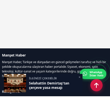
Manşet Haber
Manşet Haber, Türkiye ve dünyadan en güncel gelişmeleri tarafsız ve hızlı bir
şekilde okuyucularına ulaştıran haber portalıdır. Siyaset, ekonomi, spor,
teknoloji, kültür-sanat ve yaşam kategorilerinde doğru, güvenilir ve anlık
WhatsApp
İhbar Hattı
haberler sunar.
×
İLGİNİZİ ÇEKEBİLİR
Selahattin Demirtaş'tan
çerçeve yasa mesajı
Kategoriler
GÜNDEM
ÖZEL HABER
SİYASET
EKONOMİ