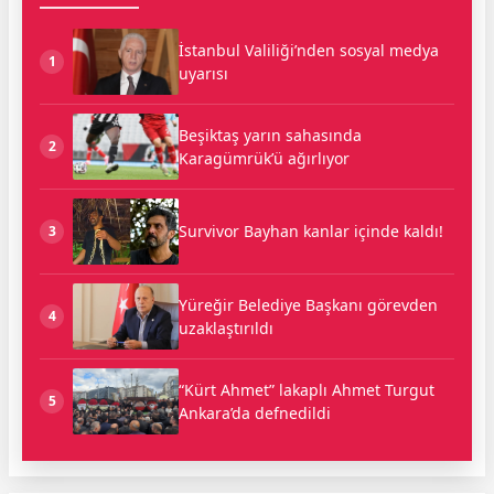
İstanbul Valiliği’nden sosyal medya
1
uyarısı
Beşiktaş yarın sahasında
2
Karagümrük’ü ağırlıyor
Survivor Bayhan kanlar içinde kaldı!
3
Yüreğir Belediye Başkanı görevden
4
uzaklaştırıldı
“Kürt Ahmet” lakaplı Ahmet Turgut
5
Ankara’da defnedildi