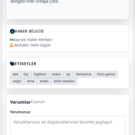
Bölgesi'nde ortaya çıktı.
HABER BİLGİSİ
Kaynak: Haber Merkezi
Muhabir: Helin Aygün
ETİKETLER
abd
ilaç
İngiltere
tedavi
aşı
Hantavirüs
Yolcu gemisi
salgın
mrna
andes
bilim insanları
Yorumlar
0 yorum
Yorumunuz