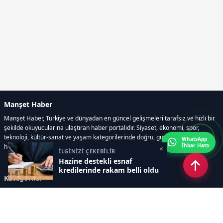
Manşet Haber
Manşet Haber, Türkiye ve dünyadan en güncel gelişmeleri tarafsız ve hızlı bir
şekilde okuyucularına ulaştıran haber portalıdır. Siyaset, ekonomi, spor,
teknoloji, kültür-sanat ve yaşam kategorilerinde doğru, güvenilir ve anlık
WhatsApp
İhbar Hattı
haberler sunar.
×
İLGİNİZİ ÇEKEBİLİR
Hazine destekli esnaf
kredilerinde rakam belli oldu
Kategoriler
GÜNDEM
ÖZEL HABER
SİYASET
EKONOMİ