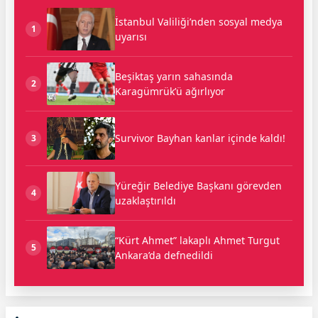
İstanbul Valiliği’nden sosyal medya
1
uyarısı
Beşiktaş yarın sahasında
2
Karagümrük’ü ağırlıyor
Survivor Bayhan kanlar içinde kaldı!
3
Yüreğir Belediye Başkanı görevden
4
uzaklaştırıldı
“Kürt Ahmet” lakaplı Ahmet Turgut
5
Ankara’da defnedildi