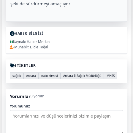
şekilde sürdürmeyi amaçlıyor.
HABER BİLGİSİ
Kaynak: Haber Merkezi
Muhabir: Dicle Toğal
ETİKETLER
sağlık
Ankara
nato zirvesi
Ankara İl Sağlık Müdürlüğü
MHRS
Yorumlar
0 yorum
Yorumunuz