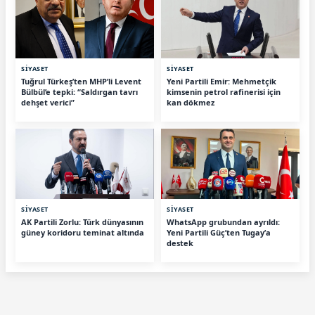
SİYASET
SİYASET
Tuğrul Türkeş’ten MHP’li Levent
Yeni Partili Emir: Mehmetçik
Bülbül’e tepki: “Saldırgan tavrı
kimsenin petrol rafinerisi için
dehşet verici”
kan dökmez
SİYASET
SİYASET
AK Partili Zorlu: Türk dünyasının
WhatsApp grubundan ayrıldı:
güney koridoru teminat altında
Yeni Partili Güç’ten Tugay’a
destek