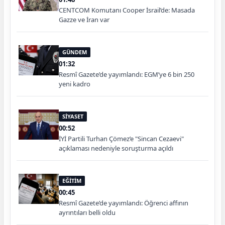
CENTCOM Komutanı Cooper İsrail’de: Masada
Gazze ve İran var
GÜNDEM
01:32
Resmî Gazete’de yayımlandı: EGM’ye 6 bin 250
yeni kadro
SİYASET
00:52
İYİ Partili Turhan Çömez’e "Sincan Cezaevi"
açıklaması nedeniyle soruşturma açıldı
EĞİTİM
00:45
Resmî Gazete’de yayımlandı: Öğrenci affının
ayrıntıları belli oldu