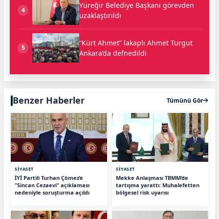
Yüreğir Belediye Başkanı görevden
4
uzaklaştırıldı
“Kürt Ahmet” lakaplı Ahmet Turgut
5
Ankara’da defnedildi
Benzer Haberler
Tümünü Gör
SİYASET
SİYASET
İYİ Partili Turhan Çömez’e
Mekke Anlaşması TBMM’de
"Sincan Cezaevi" açıklaması
tartışma yarattı: Muhalefetten
nedeniyle soruşturma açıldı
bölgesel risk uyarısı