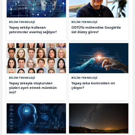
BİLİM-TEKNOLOJİ
BİLİM-TEKNOLOJİ
Yapay zekâyı kullanan
ODTÜ’lü mühendise Google’da
yatırımcılar avantaj sağlıyor!
üst düzey görev!
BİLİM-TEKNOLOJİ
BİLİM-TEKNOLOJİ
Yapay zekayla oluşturulan
Yapay zeka kontrolden mi
yüzleri ayırt etmek mümkün
çıkıyor?
mü?