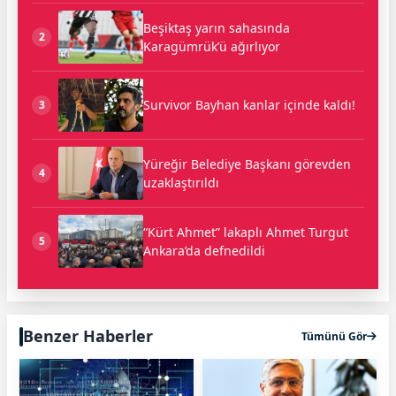
Beşiktaş yarın sahasında
2
Karagümrük’ü ağırlıyor
Survivor Bayhan kanlar içinde kaldı!
3
Yüreğir Belediye Başkanı görevden
4
uzaklaştırıldı
“Kürt Ahmet” lakaplı Ahmet Turgut
5
Ankara’da defnedildi
Benzer Haberler
Tümünü Gör