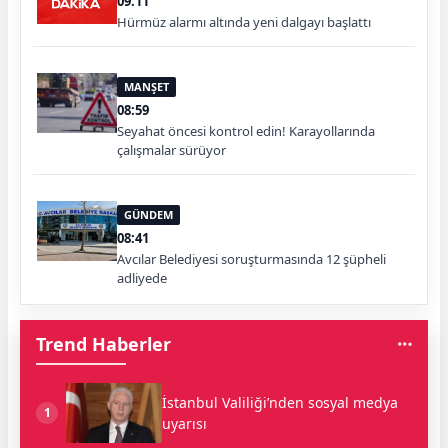
09:11
Hürmüz alarmı altında yeni dalgayı başlattı
MANŞET
08:59
Seyahat öncesi kontrol edin! Karayollarında
çalışmalar sürüyor
GÜNDEM
08:41
Avcılar Belediyesi soruşturmasında 12 şüpheli
adliyede
Trend Haberler
İstanbul Valiliği’nden sosyal medya
1
uyarısı