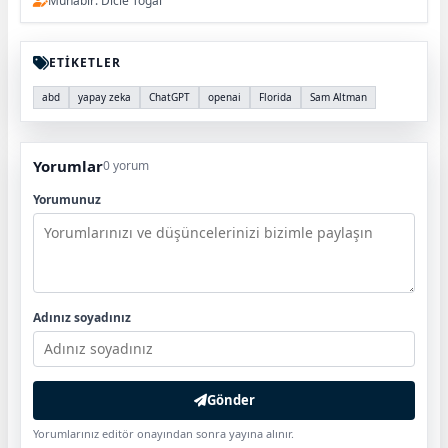
Muhabir: Dicle Toğal
ETİKETLER
abd
yapay zeka
ChatGPT
openai
Florida
Sam Altman
Yorumlar
0 yorum
Yorumunuz
Adınız soyadınız
Gönder
Yorumlarınız editör onayından sonra yayına alınır.