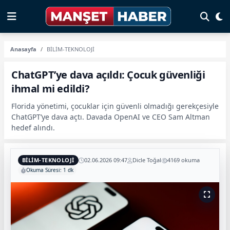
Anasayfa
BİLİM-TEKNOLOJİ
ChatGPT’ye dava açıldı: Çocuk güvenliği
ihmal mi edildi?
Florida yönetimi, çocuklar için güvenli olmadığı gerekçesiyle
ChatGPT’ye dava açtı. Davada OpenAI ve CEO Sam Altman
hedef alındı.
BİLİM-TEKNOLOJİ
02.06.2026 09:47
Dicle Toğal
4169 okuma
Okuma Süresi: 1 dk