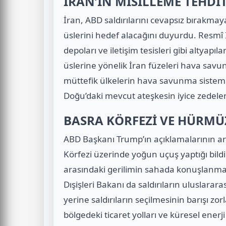
İRAN’IN MISILLEME TEHDİT
İran, ABD saldırılarını cevapsız bırakma
üslerini hedef alacağını duyurdu. Resmî İ
depoları ve iletişim tesisleri gibi altyap
üslerine yönelik İran füzeleri hava savu
müttefik ülkelerin hava savunma sistemle
Doğu’daki mevcut ateşkesin iyice zedelen
BASRA KÖRFEZİ VE HÜRMÜ
ABD Başkanı Trump’ın açıklamalarının ar
Körfezi üzerinde yoğun uçuş yaptığı bildi
arasındaki gerilimin sahada konuşlanma v
Dışişleri Bakanı da saldırıların uluslarar
yerine saldırıların seçilmesinin barışı zor
bölgedeki ticaret yolları ve küresel enerji