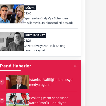
DÜNYA
01:40
İspanya'dan İtalya'ya Schengen
misillemesi: Sınır kontrolleri başladı
KÜLTÜR-SANAT
01:24
Gazeteci ve yazar Halit Kakınç
hayatını kaybetti
Trend Haberler
İstanbul Valiliği’nden sosyal
1
medya uyarısı
Beşiktaş yarın sahasında
2
Karagümrük’ü ağırlıyor