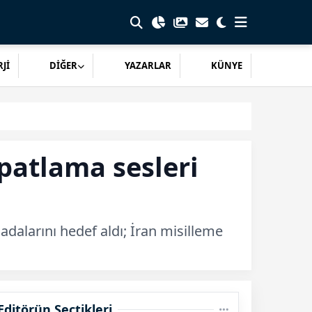
Jİ
DİĞER
YAZARLAR
KÜNYE
patlama sesleri
adalarını hedef aldı; İran misilleme
Editörün Seçtikleri