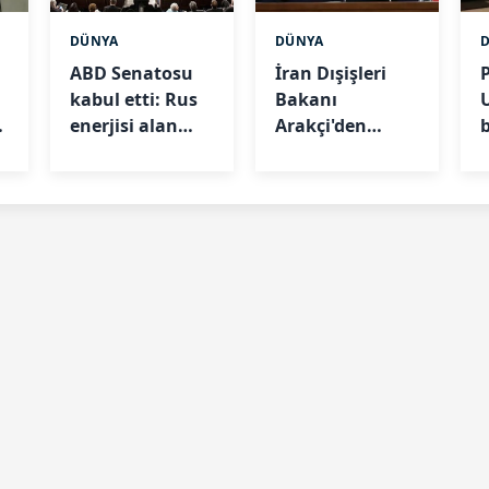
DÜNYA
DÜNYA
ABD Senatosu
İran Dışişleri
kabul etti: Rus
Bakanı
enerjisi alan
Arakçi'den
b
8
ülkelere yüzde
Müslüman
100 vergi
ülkelere
"bölgesel
dayanışma"
çağrısı