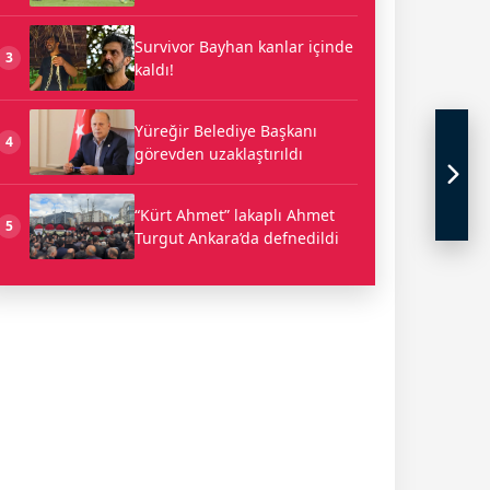
Survivor Bayhan kanlar içinde
3
kaldı!
Yüreğir Belediye Başkanı
4
görevden uzaklaştırıldı
“Kürt Ahmet” lakaplı Ahmet
5
Turgut Ankara’da defnedildi