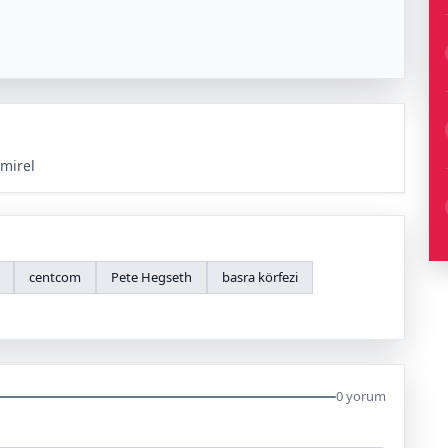
mirel
centcom
Pete Hegseth
basra körfezi
0 yorum