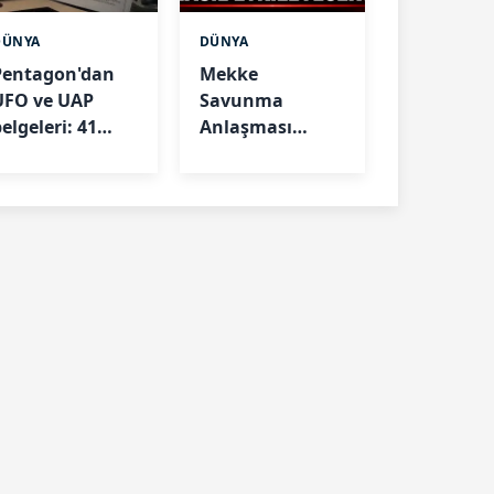
DÜNYA
DÜNYA
Pentagon'dan
Mekke
UFO ve UAP
Savunma
elgeleri: 41
Anlaşması
yeni dosya
Türkiye'nin
yayımlandı
rolünü nasıl
etkileyecek?