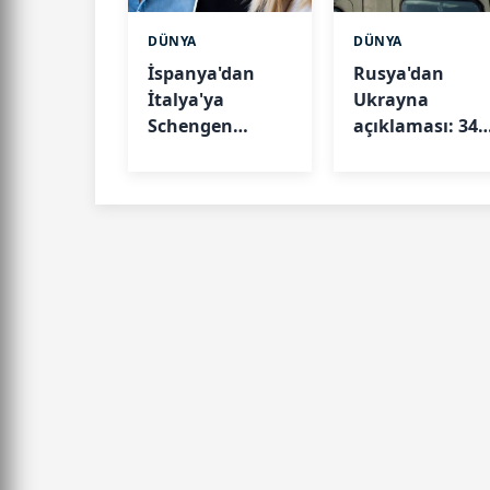
DÜNYA
DÜNYA
İspanya'dan
Rusya'dan
İtalya'ya
Ukrayna
Schengen
açıklaması: 34
misillemesi:
gemi vuruldu, 
Sınır kontrolleri
yer ele geçirildi
başladı