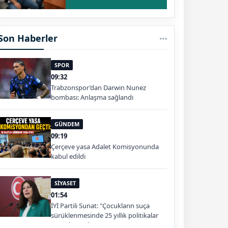
Son Haberler
SPOR
09:32
Trabzonspor’dan Darwin Nunez
bombası: Anlaşma sağlandı
GÜNDEM
09:19
Çerçeve yasa Adalet Komisyonunda
kabul edildi
SİYASET
01:54
İYİ Partili Sunat: "Çocukların suça
sürüklenmesinde 25 yıllık politikalar
sorgulanmalı"