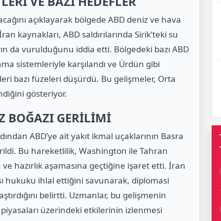
LERİ VE BAZI HEDEFLER
yacağını açıklayarak bölgede ABD deniz ve hava
ran kaynakları, ABD saldırılarında Sirik’teki su
ıların da vurulduğunu iddia etti. Bölgedeki bazı ABD
nma sistemleriyle karşılandı ve Ürdün gibi
ri bazı füzeleri düşürdü. Bu gelişmeler, Orta
diğini gösteriyor.
Z BOĞAZI GERİLİMİ
dından ABD’ye ait yakıt ikmal uçaklarının Basra
rildi. Bu hareketlilik, Washington ile Tahran
e hazırlık aşamasına geçtiğine işaret etti. İran
ası hukuku ihlal ettiğini savunarak, diplomasi
laştırdığını belirtti. Uzmanlar, bu gelişmenin
 piyasaları üzerindeki etkilerinin izlenmesi