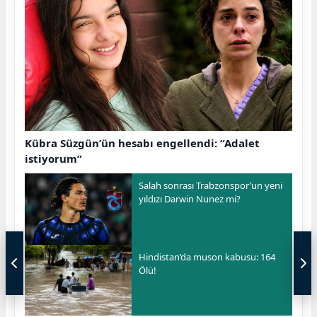
Kübra Süzgün’ün hesabı engellendi: “Adalet
istiyorum”
Salah sonrası Trabzonspor’un yeni
yıldızı Darwin Nunez mi?
Hindistan’da muson kabusu: 164
Ölü!