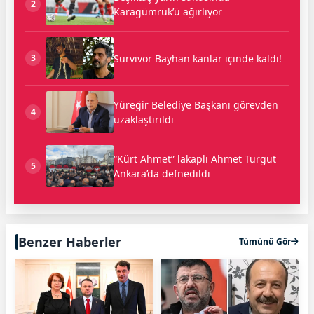
2
Karagümrük’ü ağırlıyor
Survivor Bayhan kanlar içinde kaldı!
3
Yüreğir Belediye Başkanı görevden
4
uzaklaştırıldı
“Kürt Ahmet” lakaplı Ahmet Turgut
5
Ankara’da defnedildi
Benzer Haberler
Tümünü Gör