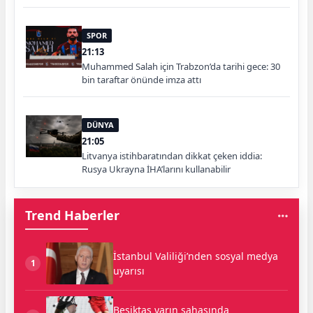
SPOR
21:13
Muhammed Salah için Trabzon’da tarihi gece: 30
bin taraftar önünde imza attı
DÜNYA
21:05
Litvanya istihbaratından dikkat çeken iddia:
Rusya Ukrayna İHA’larını kullanabilir
Trend Haberler
İstanbul Valiliği’nden sosyal medya
1
uyarısı
Beşiktaş yarın sahasında