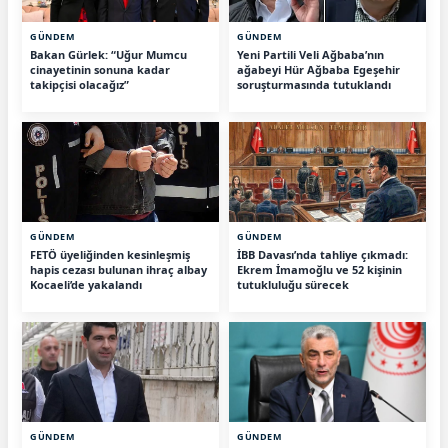
GÜNDEM
GÜNDEM
Bakan Gürlek: “Uğur Mumcu
Yeni Partili Veli Ağbaba’nın
cinayetinin sonuna kadar
ağabeyi Hür Ağbaba Egeşehir
takipçisi olacağız”
soruşturmasında tutuklandı
GÜNDEM
GÜNDEM
FETÖ üyeliğinden kesinleşmiş
İBB Davası’nda tahliye çıkmadı:
hapis cezası bulunan ihraç albay
Ekrem İmamoğlu ve 52 kişinin
Kocaeli’de yakalandı
tutukluluğu sürecek
GÜNDEM
GÜNDEM