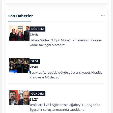
Son Haberler
GÜNDEM
22:18
Bakan Gürlek: “Uğur Mumcu cinayetinin sonuna
kadar takipçisi olacağız”
SPOR
21:40
Beşiktaş Avrupa’da gövde gösterisi yaptı: Hradec
Králové’yi 1-0 devirdi
GÜNDEM
21:27
Yeni Partili Veli Ağbaba’nın ağabeyi Hür Ağbaba
Egeşehir soruşturmasında tutuklandı