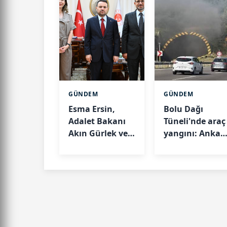
GÜNDEM
GÜNDEM
Esma Ersin,
Bolu Dağı
Adalet Bakanı
Tüneli'nde araç
Akın Gürlek ve
yangını: Ankar
TİKA Başkanı
istikameti
Abdullah Eren’i
kapandı
ziyaret etti