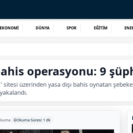
EKONOMİ
DÜNYA
SPOR
EĞİTİM
ENER
 bahis operasyonu: 9 şüp
' sitesi üzerinden yasa dışı bahis oynatan şebek
 yakalandı.
okuma
Okuma Süresi: 1 dk