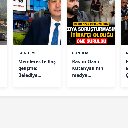
GÜNDEM
GÜNDEM
Menderes'te flaş
Rasim Ozan
gelişme:
Kütahyalı'nın
a
Belediye
medya
Başkanı İlkay
soruşturmasında
i
Çiçek
itirafçı olduğu
tutuklandı
öne sürüldü