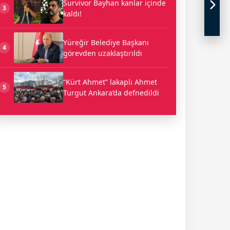
Survivor Bayhan kanlar içinde
3
kaldı!
Yüreğir Belediye Başkanı
4
görevden uzaklaştırıldı
“Kürt Ahmet” lakaplı Ahmet
5
Turgut Ankara’da defnedildi