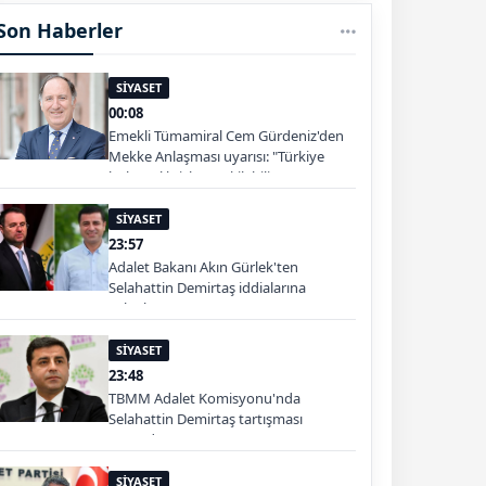
Son Haberler
SİYASET
00:08
Emekli Tümamiral Cem Gürdeniz'den
Mekke Anlaşması uyarısı: "Türkiye
bölgesel krizlere çekilebilir"
SİYASET
23:57
Adalet Bakanı Akın Gürlek'ten
Selahattin Demirtaş iddialarına
yalanlama
SİYASET
23:48
TBMM Adalet Komisyonu'nda
Selahattin Demirtaş tartışması
yaşandı
SİYASET