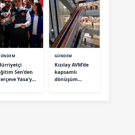
GÜNDEM
GÜNDEM
Hürriyetçi
Kızılay AVM’de
Eğitim Sen’den
kapsamlı
Çerçeve Yasa’ya
dönüşüm
tiraz:
başladı: 2027’de
"Şehitlerimizin
yeniden
hukukunu
açılacak
savunacağız"