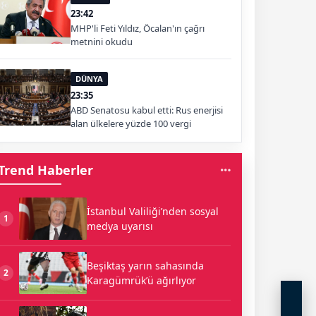
23:42
MHP'li Feti Yıldız, Öcalan'ın çağrı
metnini okudu
DÜNYA
23:35
ABD Senatosu kabul etti: Rus enerjisi
alan ülkelere yüzde 100 vergi
Trend Haberler
İstanbul Valiliği’nden sosyal
1
medya uyarısı
Beşiktaş yarın sahasında
2
Karagümrük’ü ağırlıyor