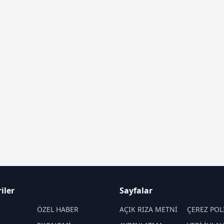
iler
Sayfalar
M
ÖZEL HABER
AÇIK RIZA METNİ
ÇEREZ POL