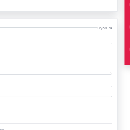
0 yorum
ın.