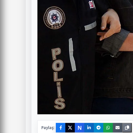
N
Paylaş: