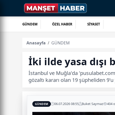
GÜNDEM
ÖZEL HABER
SİYASET
Anasayfa
GÜNDEM
İki ilde yasa dışı
İstanbul ve Muğla'da 'pusulabet.com
gözaltı kararı olan 19 şüpheliden 9'u
06.07.2026 08:55
Buket Saymaz
404 
GÜNDEM