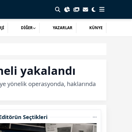
Jİ
DİĞER
YAZARLAR
KÜNYE
heli yakalandı
eye yönelik operasyonda, haklarında
Editörün Seçtikleri