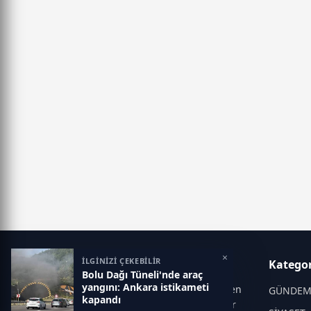
×
İLGİNİZİ ÇEKEBİLİR
Manşet Haber
Kategor
Bolu Dağı Tüneli'nde araç
yangını: Ankara istikameti
Manşet Haber, Türkiye ve dünyadan en
GÜNDE
kapandı
güncel gelişmeleri tarafsız ve hızlı bir