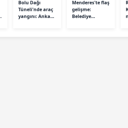
Bolu Dağı
Menderes'te flaş
Tüneli'nde araç
gelişme:
yangını: Ankara
Belediye
istikameti
Başkanı İlkay
kapandı
Çiçek
i
tutuklandı