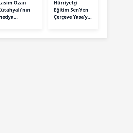
Rasim Ozan
Hürriyetçi
Kütahyalı'nın
Eğitim Sen’den
medya
Çerçeve Yasa’ya
soruşturmasında
itiraz:
tirafçı olduğu
"Şehitlerimizin
öne sürüldü
hukukunu
savunacağız"