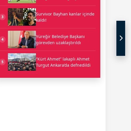
Survivor Bayhan kanlar içinde
3
kaldı!
Yüreğir Belediye Başkanı
4
görevden uzaklaştırıldı
“Kürt Ahmet” lakaplı Ahmet
5
Turgut Ankara’da defnedildi