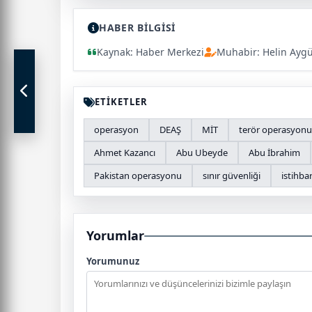
HABER BİLGİSİ
Kaynak: Haber Merkezi
Muhabir: Helin Ayg
ETİKETLER
operasyon
DEAŞ
MİT
terör operasyonu
Ahmet Kazancı
Abu Ubeyde
Abu İbrahim
Pakistan operasyonu
sınır güvenliği
istihba
Yorumlar
Yorumunuz