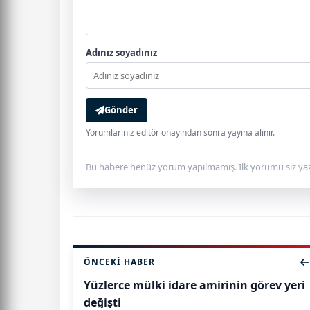
Adınız soyadınız
Gönder
Yorumlarınız editör onayından sonra yayına alınır.
Bu habere henüz yorum yapılmamış. İlk yorumu siz yaz
ÖNCEKI HABER
Yüzlerce mülki idare amirinin görev yeri
değişti