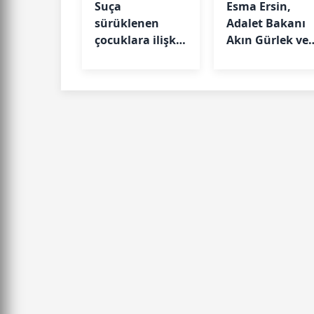
Suça
Esma Ersin,
sürüklenen
Adalet Bakanı
çocuklara ilişkin
Akın Gürlek ve
kanun teklifinin
TİKA Başkanı
6 maddesi daha
Abdullah Eren’i
kabul edildi
ziyaret etti