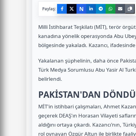
N
Paylaş:
Milli İstihbarat Teşkilatı (MİT), terör ö
kanadına yönelik operasyonda Abu Ubeyd
bölgesinde yakaladı. Kazancı, ifadesinde D
Yakalanan şüphelinin, daha önce Pakista
Türk Medya Sorumlusu Abu Yasir Al Turk
belirlendi.
PAKİSTAN'DAN DÖNDÜ
MİT'in istihbari çalışmaları, Ahmet Kaza
geçerek DEAŞ'ın Horasan Vilayeti safları
aldığını ortaya çıkardı. Kazancı'nın, Türk
rol oynayan Özgür Altun ile birlikte faa