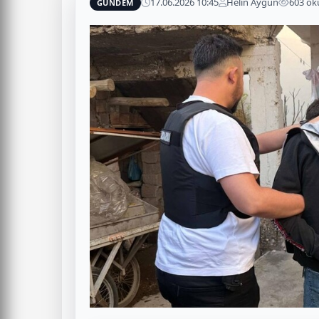
17.06.2026 10:45
Helin Aygün
603 o
GÜNDEM