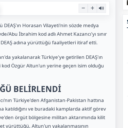
rgütü DEAŞ'ın Horasan Vilayeti'nin sözde medya
e/Abu İbrahim kod adlı Ahmet Kazancı'yı sınır
EAŞ adına yürüttüğü faaliyetleri itiraf etti.
n'da yakalanarak Türkiye'ye getirilen DEAŞ'ın
i kod Özgür Altun'un yerine geçen isim olduğu
ĞÜ BELİRLENDİ
ncı'nın Türkiye'den Afganistan-Pakistan hattına
na katıldığını ve buradaki kamplarda aktif görev
iye'den örgüt bölgesine militan aktarımında kilit
liyet yürüttüğü, Altun'un yakalanmasının