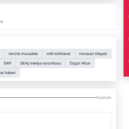
ün
terörle mücadele
milli istihbarat
Horasan Vilayeti
ISKP
DEAŞ medya sorumlusu
Özgür Altun
rat haberi
0 yorum