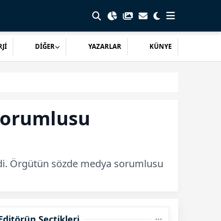
Jİ
DİĞER
YAZARLAR
KÜNYE
sorumlusu
edi. Örgütün sözde medya sorumlusu
Editörün Seçtikleri