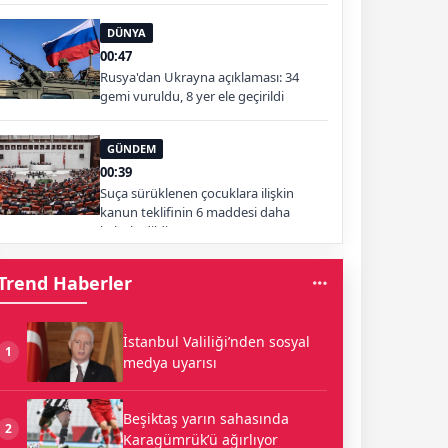
DÜNYA
00:47
Rusya'dan Ukrayna açıklaması: 34
gemi vuruldu, 8 yer ele geçirildi
GÜNDEM
00:39
Suça sürüklenen çocuklara ilişkin
kanun teklifinin 6 maddesi daha
kabul edildi
Trend Haberler
İstanbul Valiliği’nden sosyal
1
medya uyarısı
Beşiktaş yarın sahasında
2
Karagümrük’ü ağırlıyor