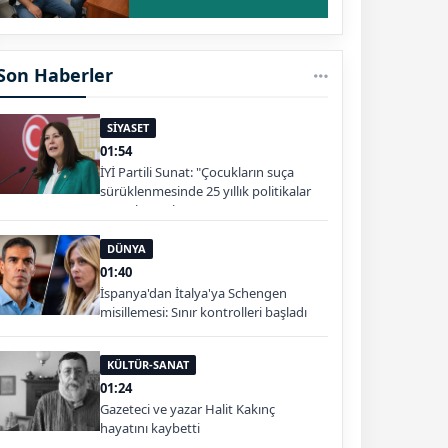
Son Haberler
SİYASET
01:54
İYİ Partili Sunat: "Çocukların suça
sürüklenmesinde 25 yıllık politikalar
sorgulanmalı"
DÜNYA
01:40
İspanya'dan İtalya'ya Schengen
misillemesi: Sınır kontrolleri başladı
KÜLTÜR-SANAT
01:24
Gazeteci ve yazar Halit Kakınç
hayatını kaybetti