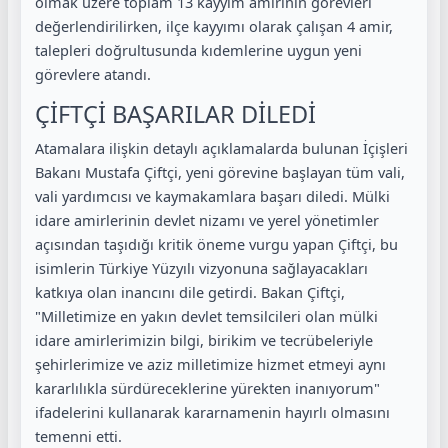
olmak üzere toplam 13 kayyım amirinin görevleri
değerlendirilirken, ilçe kayyımı olarak çalışan 4 amir,
talepleri doğrultusunda kıdemlerine uygun yeni
görevlere atandı.
ÇİFTÇİ BAŞARILAR DİLEDİ
Atamalara ilişkin detaylı açıklamalarda bulunan İçişleri
Bakanı Mustafa Çiftçi, yeni görevine başlayan tüm vali,
vali yardımcısı ve kaymakamlara başarı diledi. Mülki
idare amirlerinin devlet nizamı ve yerel yönetimler
açısından taşıdığı kritik öneme vurgu yapan Çiftçi, bu
isimlerin Türkiye Yüzyılı vizyonuna sağlayacakları
katkıya olan inancını dile getirdi. Bakan Çiftçi,
"Milletimize en yakın devlet temsilcileri olan mülki
idare amirlerimizin bilgi, birikim ve tecrübeleriyle
şehirlerimize ve aziz milletimize hizmet etmeyi aynı
kararlılıkla sürdüreceklerine yürekten inanıyorum"
ifadelerini kullanarak kararnamenin hayırlı olmasını
temenni etti.