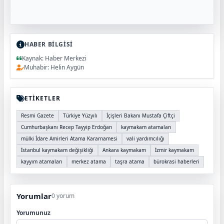
HABER BİLGİSİ
Kaynak: Haber Merkezi
Muhabir: Helin Aygün
ETİKETLER
Resmi Gazete
Türkiye Yüzyılı
İçişleri Bakanı Mustafa Çiftçi
Cumhurbaşkanı Recep Tayyip Erdoğan
kaymakam atamaları
mülki İdare Amirleri Atama Kararnamesi
vali yardımcılığı
İstanbul kaymakam değişikliği
Ankara kaymakam
İzmir kaymakam
kayyım atamaları
merkez atama
taşra atama
bürokrasi haberleri
Yorumlar
0 yorum
Yorumunuz