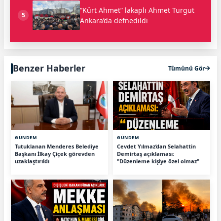
“Kürt Ahmet” lakaplı Ahmet Turgut
5
Ankara’da defnedildi
Benzer Haberler
Tümünü Gör
GÜNDEM
GÜNDEM
Tutuklanan Menderes Belediye
Cevdet Yılmaz’dan Selahattin
Başkanı İlkay Çiçek görevden
Demirtaş açıklaması:
uzaklaştırıldı
"Düzenleme kişiye özel olmaz"