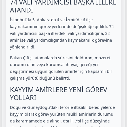
74 VALİ YARDIMCISI BAŞKA İLLERE
ATANDI
İstanbul'da 5, Ankara'da 4 ve İzmir'de 6 ilçe
kaymakamının görev yerlerinde değişikliğe gidildi. 74
vali yardımcısı başka illerdeki vali yardımcılığına, 32
amir ise vali yardımcılığından kaymakamlık görevine
yönlendirildi.
Bakan Çiftçi, atamalarda süresini dolduran, mazeret
durumu olan veya kurumsal ihtiyaç gereği yer
değiştirmesi uygun görülen amirler için kapsamlı bir
çalışma yürütüldüğünü belirtti.
KAYYIM AMİRLERE YENİ GÖREV
YOLLARI
Doğu ve Güneydoğu'daki terörle iltisaklı belediyelerde
kayyım olarak görev yürüten mülki amirlerin durumu
da kararnamede ele alındı. 6'sı il, 7'si ilçe düzeyinde