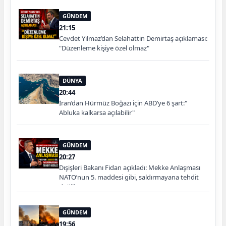
GÜNDEM
21:15
Cevdet Yılmaz’dan Selahattin Demirtaş açıklaması:
"Düzenleme kişiye özel olmaz"
DÜNYA
20:44
İran’dan Hürmüz Boğazı için ABD’ye 6 şart:"
Abluka kalkarsa açılabilir"
GÜNDEM
20:27
Dışişleri Bakanı Fidan açıkladı: Mekke Anlaşması
NATO’nun 5. maddesi gibi, saldırmayana tehdit
değiliz
GÜNDEM
19:56