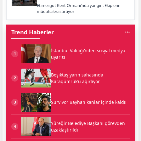
Etimesgut Kent Ormanı’nda yangın: Ekiplerin
müdahalesi sürüyor
Trend Haberler
İstanbul Valiliği’nden sosyal medya
1
uyarısı
Beşiktaş yarın sahasında
2
Karagümrük’ü ağırlıyor
Survivor Bayhan kanlar içinde kaldı!
3
Yüreğir Belediye Başkanı görevden
4
uzaklaştırıldı