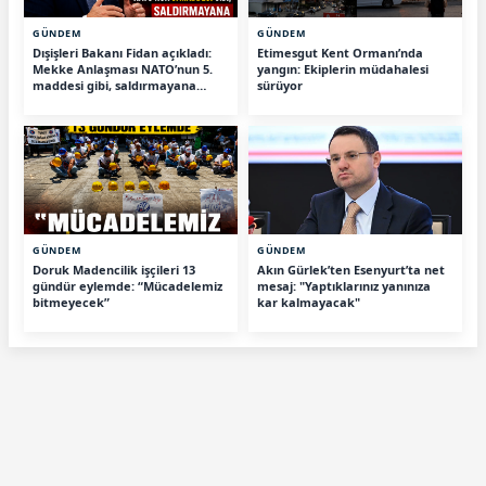
GÜNDEM
GÜNDEM
Dışişleri Bakanı Fidan açıkladı:
Etimesgut Kent Ormanı’nda
Mekke Anlaşması NATO’nun 5.
yangın: Ekiplerin müdahalesi
maddesi gibi, saldırmayana
sürüyor
tehdit değiliz
GÜNDEM
GÜNDEM
Doruk Madencilik işçileri 13
Akın Gürlek’ten Esenyurt’ta net
gündür eylemde: “Mücadelemiz
mesaj: "Yaptıklarınız yanınıza
bitmeyecek”
kar kalmayacak"