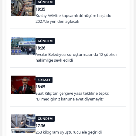
GÜNDEM
18:35
Kızılay AVM’de kapsamlı dönüşüm başladı:
2027’de yeniden açılacak
GÜNDEM
18:26
Avcılar Belediyesi soruşturmasında 12 şüpheli
hakimliğe sevk edildi
SİYASET
18:05
Suat Kılıç'tan çerçeve yasa teklifine tepki:
"Bilmediğimiz kanuna evet diyemeyiz"
GÜNDEM
17:36
253 kilogram uyuşturucu ele geçirildi