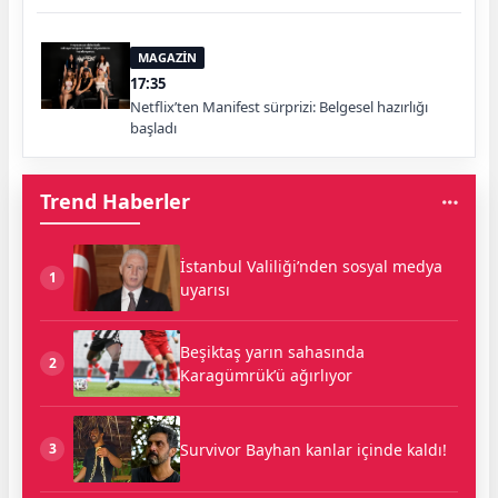
MAGAZİN
17:35
Netflix’ten Manifest sürprizi: Belgesel hazırlığı
başladı
Trend Haberler
İstanbul Valiliği’nden sosyal medya
1
uyarısı
Beşiktaş yarın sahasında
2
Karagümrük’ü ağırlıyor
Survivor Bayhan kanlar içinde kaldı!
3