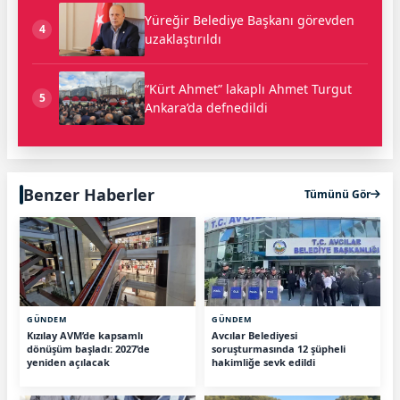
Yüreğir Belediye Başkanı görevden
4
uzaklaştırıldı
“Kürt Ahmet” lakaplı Ahmet Turgut
5
Ankara’da defnedildi
Benzer Haberler
Tümünü Gör
GÜNDEM
GÜNDEM
Kızılay AVM’de kapsamlı
Avcılar Belediyesi
dönüşüm başladı: 2027’de
soruşturmasında 12 şüpheli
yeniden açılacak
hakimliğe sevk edildi