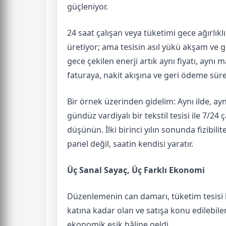
güçleniyor.
24 saat çalışan veya tüketimi gece ağırlıkl
üretiyor; ama tesisin asıl yükü akşam ve g
gece çekilen enerji artık aynı fiyatı, aynı m
faturaya, nakit akışına ve geri ödeme sür
Bir örnek üzerinden gidelim: Aynı ilde, ay
gündüz vardiyalı bir tekstil tesisi ile 7/2
düşünün. İlki birinci yılın sonunda fizibilit
panel değil, saatin kendisi yaratır.
Üç Sanal Sayaç, Üç Farklı Ekonomi
Düzenlemenin can damarı, tüketim tesisi baz
katına kadar olan ve satışa konu edilebilen
ekonomik eşik hâline geldi.