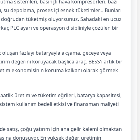
tma sistemleri, basınçlı hava kompresörleri, bazı
arı, su depolama, proses içi esnek tüketimler… Bunları
zi doğrudan tüketmiş oluyorsunuz. Sahadaki en ucuz
kaç PLC ayarı ve operasyon disipliniyle çözülen bir
oluşan fazlayı bataryayla akşama, geceye veya
rım değerini koruyacak başlıca araç. BESS'i artık bir
z üretim ekonomisinin koruma kalkanı olarak görmek
aatlik üretim ve tüketim eğrileri, batarya kapasitesi,
i, sistem kullanım bedeli etkisi ve finansman maliyeti
 satış, çoğu yatırım için ana gelir kalemi olmaktan
kasına dönüşüyor. En yüksek değer, üretimin