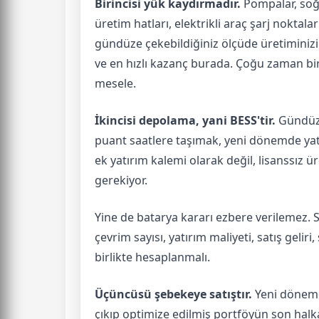
Birincisi yük kaydırmadır.
Pompalar, soğu
üretim hatları, elektrikli araç şarj noktal
gündüze çekebildiğiniz ölçüde üretimini
ve en hızlı kazanç burada. Çoğu zaman bir
mesele.
İkincisi depolama, yani BESS'tir.
Gündüz 
puant saatlere taşımak, yeni dönemde yatı
ek yatırım kalemi olarak değil, lisanssı
gerekiyor.
Yine de batarya kararı ezbere verilemez. S
çevrim sayısı, yatırım maliyeti, satış gelir
birlikte hesaplanmalı.
Üçüncüsü şebekeye satıştır.
Yeni dönemde
çıkıp optimize edilmiş portföyün son hal