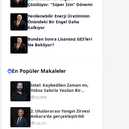
Çözülüyor: "Süper İzin" Dönemi
Yenilenebilir Enerji Üretiminin
Önündeki Bir Engel Daha
Kalkıyor
Bundan Sonra Lisanssız GES’leri
Ne Bekliyor?
En Popüler Makaleler
Intel: Kaybedilen Zaman mı,
Yoksa Sabırla Yazılan Bir
Rönesans mı?
202999
2. Uluslararası Yangın Zirvesi
Ankara'da gerçekleştirildi
126151