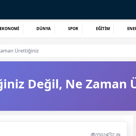
EKONOMİ
DÜNYA
SPOR
EĞİTİM
ENER
Zaman Ürettiğiniz
iniz Değil, Ne Zaman Ü
35024
7 dk