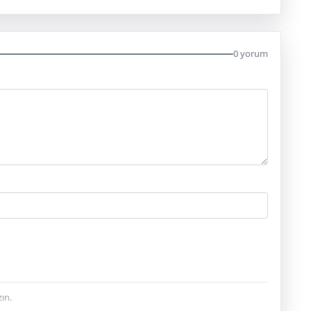
0 yorum
ın.