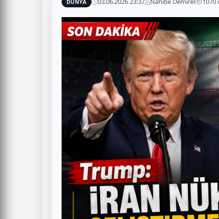
03.06.2026 23:37
Nahibe Demirel
1070
DÜNYA