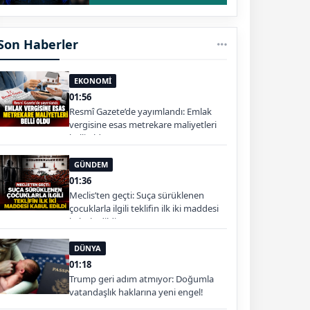
Son Haberler
EKONOMİ
01:56
Resmî Gazete’de yayımlandı: Emlak
vergisine esas metrekare maliyetleri
belli oldu
GÜNDEM
01:36
Meclis’ten geçti: Suça sürüklenen
çocuklarla ilgili teklifin ilk iki maddesi
kabul edildi
DÜNYA
01:18
Trump geri adım atmıyor: Doğumla
vatandaşlık haklarına yeni engel!