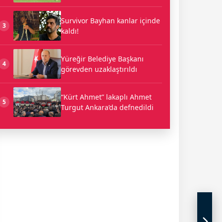
Survivor Bayhan kanlar içinde
3
kaldı!
Yüreğir Belediye Başkanı
4
görevden uzaklaştırıldı
“Kürt Ahmet” lakaplı Ahmet
5
Turgut Ankara’da defnedildi