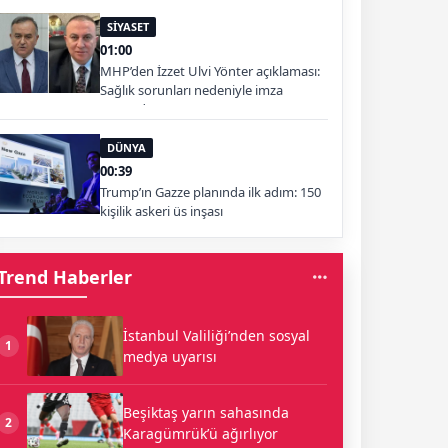
SİYASET
01:00
MHP’den İzzet Ulvi Yönter açıklaması:
Sağlık sorunları nedeniyle imza
atamadı
DÜNYA
00:39
Trump’ın Gazze planında ilk adım: 150
kişilik askeri üs inşası
Trend Haberler
İstanbul Valiliği’nden sosyal
1
medya uyarısı
Beşiktaş yarın sahasında
2
Karagümrük’ü ağırlıyor