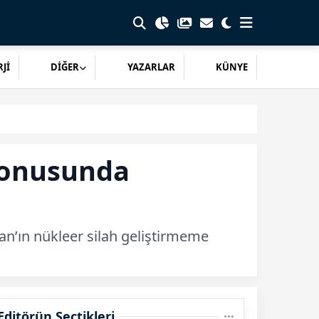
Jİ
DİĞER
YAZARLAR
KÜNYE
 konusunda
ran’ın nükleer silah geliştirmeme
Editörün Seçtikleri