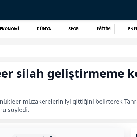
EKONOMİ
DÜNYA
SPOR
EĞİTİM
ENER
eer silah geliştirmeme
ükleer müzakerelerin iyi gittiğini belirterek Tah
u söyledi.