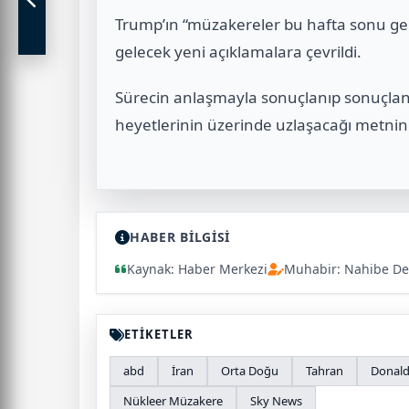
Trump’ın “müzakereler bu hafta sonu gerç
gelecek yeni açıklamalara çevrildi.
Sürecin anlaşmayla sonuçlanıp sonuçla
heyetlerinin üzerinde uzlaşacağı metnin 
HABER BİLGİSİ
Kaynak: Haber Merkezi
Muhabir: Nahibe De
ETİKETLER
abd
İran
Orta Doğu
Tahran
Donal
Nükleer Müzakere
Sky News