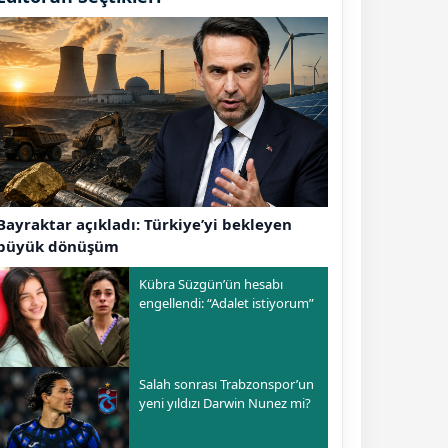
Bayraktar açıkladı: Türkiye’yi bekleyen
büyük dönüşüm
Kübra Süzgün’ün hesabı
engellendi: “Adalet istiyorum”
Salah sonrası Trabzonspor’un
yeni yıldızı Darwin Nunez mi?