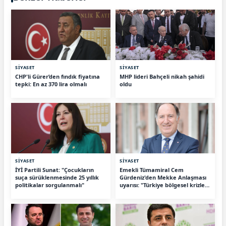
SİYASET
SİYASET
CHP'li Gürer’den fındık fiyatına
MHP lideri Bahçeli nikah şahidi
tepki: En az 370 lira olmalı
oldu
SİYASET
SİYASET
İYİ Partili Sunat: "Çocukların
Emekli Tümamiral Cem
suça sürüklenmesinde 25 yıllık
Gürdeniz'den Mekke Anlaşması
politikalar sorgulanmalı"
uyarısı: "Türkiye bölgesel krizlere
çekilebilir"