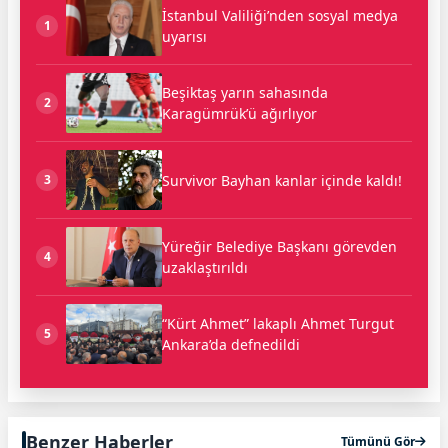
İstanbul Valiliği’nden sosyal medya
1
uyarısı
Beşiktaş yarın sahasında
2
Karagümrük’ü ağırlıyor
Survivor Bayhan kanlar içinde kaldı!
3
Yüreğir Belediye Başkanı görevden
4
uzaklaştırıldı
“Kürt Ahmet” lakaplı Ahmet Turgut
5
Ankara’da defnedildi
Benzer Haberler
Tümünü Gör