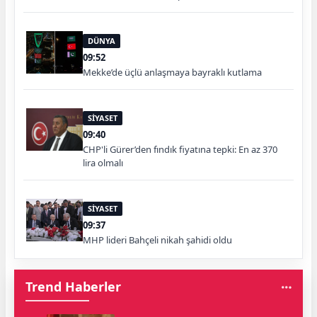
DÜNYA
09:52
Mekke’de üçlü anlaşmaya bayraklı kutlama
SİYASET
09:40
CHP'li Gürer’den fındık fiyatına tepki: En az 370
lira olmalı
SİYASET
09:37
MHP lideri Bahçeli nikah şahidi oldu
Trend Haberler