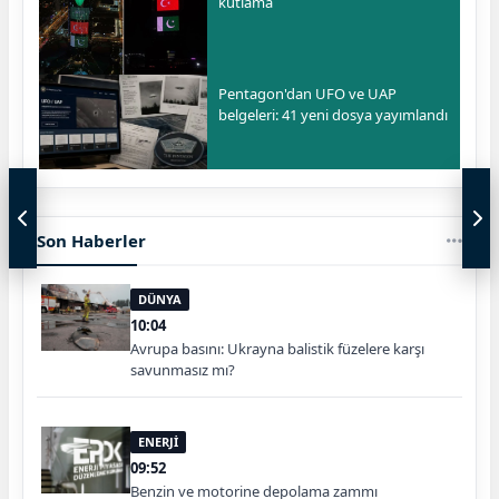
kutlama
Pentagon'dan UFO ve UAP
belgeleri: 41 yeni dosya yayımlandı
Son Haberler
DÜNYA
10:04
Avrupa basını: Ukrayna balistik füzelere karşı
savunmasız mı?
ENERJİ
09:52
Benzin ve motorine depolama zammı