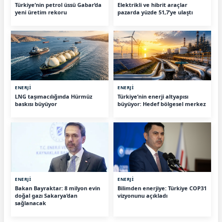
Türkiye’nin petrol üssü Gabar’da
Elektrikli ve hibrit araçlar
yeni üretim rekoru
pazarda yüzde 51,7’ye ulaştı
ENERJİ
ENERJİ
LNG taşımacılığında Hürmüz
Türkiye’nin enerji altyapısı
baskısı büyüyor
büyüyor: Hedef bölgesel merkez
ENERJİ
ENERJİ
Bakan Bayraktar: 8 milyon evin
Bilimden enerjiye: Türkiye COP31
doğal gazı Sakarya’dan
vizyonunu açıkladı
sağlanacak