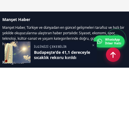
Manşet Haber
Manşet Haber, Türkiye ve dünyadan en güncel gelişmeleri tarafsız ve hızlı bir
şekilde okuyucularına ulaştıran haber portalıdır. Siyaset, ekonomi, spor,
teknoloji, kültür-sanat ve yaşam kategorilerinde doğru, güvenilir ve anlık
WhatsApp
İhbar Hattı
haberler sunar.
×
İLGİNİZİ ÇEKEBİLİR
Budapeşte'de 41,1 dereceyle
sıcaklık rekoru kırıldı
Kategoriler
GÜNDEM
ÖZEL HABER
SİYASET
EKONOMİ
DÜNYA
SPOR
EĞİTİM
ENERJİ
DİĞER
MANŞET
SAĞLIK
MAGAZİN
BİLİM-TEKNOLOJİ
KÜLTÜR-SANAT