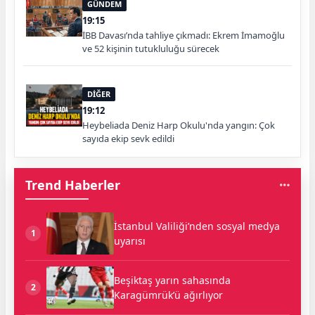
GÜNDEM
19:15
İBB Davası’nda tahliye çıkmadı: Ekrem İmamoğlu
ve 52 kişinin tutukluluğu sürecek
DİĞER
19:12
Heybeliada Deniz Harp Okulu'nda yangın: Çok
sayıda ekip sevk edildi
Trend Haberler
İstanbul Valiliği’nden sosyal medya
1
uyarısı
Beşiktaş yarın sahasında
2
Karagümrük’ü ağırlıyor