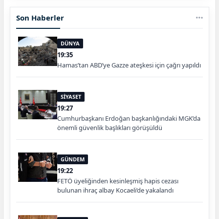
Son Haberler
DÜNYA
19:35
Hamas’tan ABD’ye Gazze ateşkesi için çağrı yapıldı
SİYASET
19:27
Cumhurbaşkanı Erdoğan başkanlığındaki MGK’da
önemli güvenlik başlıkları görüşüldü
GÜNDEM
19:22
FETÖ üyeliğinden kesinleşmiş hapis cezası
bulunan ihraç albay Kocaeli’de yakalandı