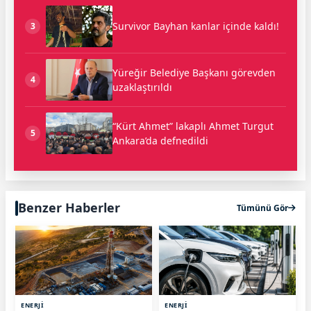
Survivor Bayhan kanlar içinde kaldı!
3
Yüreğir Belediye Başkanı görevden
4
uzaklaştırıldı
“Kürt Ahmet” lakaplı Ahmet Turgut
5
Ankara’da defnedildi
Benzer Haberler
Tümünü Gör
ENERJİ
ENERJİ