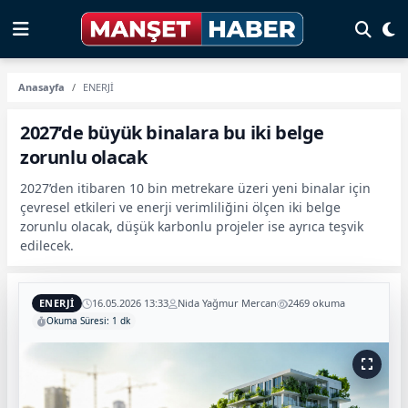
Anasayfa
ENERJİ
2027’de büyük binalara bu iki belge
zorunlu olacak
2027’den itibaren 10 bin metrekare üzeri yeni binalar için
çevresel etkileri ve enerji verimliliğini ölçen iki belge
zorunlu olacak, düşük karbonlu projeler ise ayrıca teşvik
edilecek.
ENERJİ
16.05.2026 13:33
Nida Yağmur Mercan
2469 okuma
Okuma Süresi: 1 dk