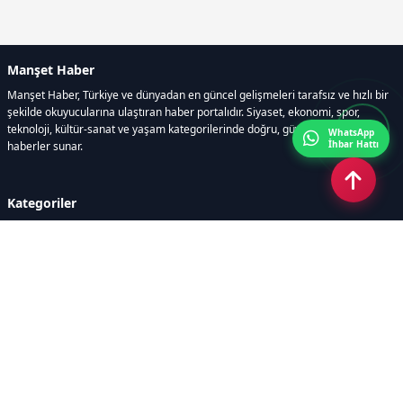
Manşet Haber
Manşet Haber, Türkiye ve dünyadan en güncel gelişmeleri tarafsız ve hızlı bir
şekilde okuyucularına ulaştıran haber portalıdır. Siyaset, ekonomi, spor,
teknoloji, kültür-sanat ve yaşam kategorilerinde doğru, güvenilir ve anlık
WhatsApp
İhbar Hattı
haberler sunar.
Kategoriler
GÜNDEM
ÖZEL HABER
SİYASET
EKONOMİ
DÜNYA
SPOR
EĞİTİM
ENERJİ
DİĞER
MANŞET
SAĞLIK
MAGAZİN