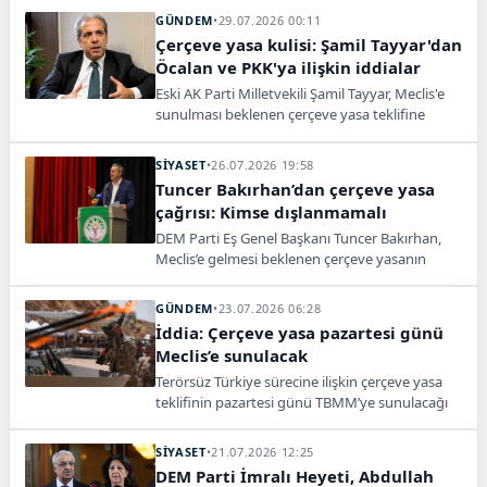
GÜNDEM
•
29.07.2026 00:11
Çerçeve yasa kulisi: Şamil Tayyar'dan
Öcalan ve PKK'ya ilişkin iddialar
Eski AK Parti Milletvekili Şamil Tayyar, Meclis'e
sunulması beklenen çerçeve yasa teklifine
ilişkin kulis bilgilerini paylaştı. Tayyar, 5 yıl
siyaset yasağı ve örgüt yöneticilerine ilişkin
SİYASET
•
26.07.2026 19:58
dikkat çeken iddialarda bulundu.
Tuncer Bakırhan’dan çerçeve yasa
çağrısı: Kimse dışlanmamalı
DEM Parti Eş Genel Başkanı Tuncer Bakırhan,
Meclis’e gelmesi beklenen çerçeve yasanın
kimseyi dışlamayan, kapsayıcı bir düzenleme
olması gerektiğini söyledi.
GÜNDEM
•
23.07.2026 06:28
İddia: Çerçeve yasa pazartesi günü
Meclis’e sunulacak
Terörsüz Türkiye sürecine ilişkin çerçeve yasa
teklifinin pazartesi günü TBMM’ye sunulacağı
ve ağustos ortasına kadar yasalaşacağı öne
sürüldü.
SİYASET
•
21.07.2026 12:25
DEM Parti İmralı Heyeti, Abdullah