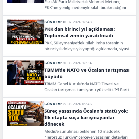
Eski AK Parti Milletvekili Mehmet Metiner,
PKK’nın yenilgi nedeniyle silah bırakmadığını
savunarak sürecin toplumsal bütünleşme adımı
olduğunu söyledi.
GÜNDEM
•
10.07.2026 18:48
PKK'dan birinci yıl açıklaması:
Toplumsal zemin yaratılmadı
PKK, Süleymaniye’deki silah imha töreninin
birinci yılı dolayısıyla yaptığı açıklamada, siyasi
ve hukuki adımların atılmadığını savundu.
GÜNDEM
•
30.06.2026 18:34
TBMM’de NATO ve Öcalan tartışması
büyüdü
TBMM Genel Kurulu’nda NATO Zirvesi ve
Öcalan tartışması tansiyonu yükseltti. İYİ Parti
ve DEM Parti arasında sert sözler yaşandı.
GÜNDEM
•
25.06.2026 09:46
Süreç yasasında Öcalan'a statü yok:
İlk etapta suça karışmayanlar
dönecek
Meclis'e sunulması beklenen 10 maddelik
"Terörsüz Türkiye" çerçeve yasasının detayları