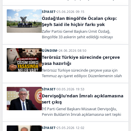
netleşiyor. İlk etapta suça karışmayan örgüt
üyelerini kapsayacak düzenlemede, Abdullah
SİYASET
•
25.06.2026 09:15
Öcalan için herhangi bir statü değişikliği
Özdağ’dan Bingöl’de Öcalan çıkışı:
yapılmayacak.
Şeyh Said ile hiçbir farkı yok
Zafer Partisi Genel Başkanı Ümit Özdağ,
Bingöl’de 33 askerin şehit edildiği noktayı
ziyaret etti. Şeyh Said’e ilişkin sözleri nedeniyle
aldığı adli para cezasının ardından açıklama
GÜNDEM
•
24.06.2026 08:50
yapan Özdağ, “Öcalan ile 1925’te genç
Terörsüz Türkiye sürecinde çerçeve
Cumhuriyetimize karşı ayaklanan Şeyh Said
yasa hazırlığı
arasında hiçbir fark yok” dedi.
Terörsüz Türkiye sürecinde çerçeve yasa için
Temmuz ayı işaret ediliyor. Düzenlemenin silah
bırakmanın teyidiyle yürürlüğe girmesi
bekleniyor.
SİYASET
•
30.05.2026 19:53
Dervişoğlu’ndan İmralı açıklamasına
sert çıkış
İYİ Parti Genel Başkanı Müsavat Dervişoğlu,
Pervin Buldan’ın İmralı açıklamasına sert tepki
gösterdi.
SİYASET
•
25.05.2026 12:02