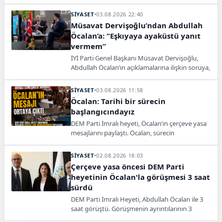
içeriğinin kamuoyuyla paylaşılmadığını söyledi.
SİYASET
•
03.08.2026 22:40
Müsavat Dervişoğlu’ndan Abdullah
Öcalan’a: “Eşkıyaya ayaküstü yanıt
vermem”
İYİ Parti Genel Başkanı Müsavat Dervişoğlu,
Abdullah Öcalan’ın açıklamalarına ilişkin soruya,
“Eşkıyaya ayaküstü yanıt vermem” cevabını
verdi.
SİYASET
•
03.08.2026 11:58
Öcalan: Tarihi bir sürecin
başlangıcındayız
DEM Parti İmralı heyeti, Öcalan’ın çerçeve yasa
mesajlarını paylaştı. Öcalan, sürecin
demokratikleşme ve çözüm için önemli
olduğunu ifade etti.
SİYASET
•
02.08.2026 18:03
Çerçeve yasa öncesi DEM Parti
heyetinin Öcalan'la görüşmesi 3 saat
sürdü
DEM Parti İmralı Heyeti, Abdullah Öcalan ile 3
saat görüştü. Görüşmenin ayrıntılarının 3
Ağustos’ta açıklanacağı bildirildi.