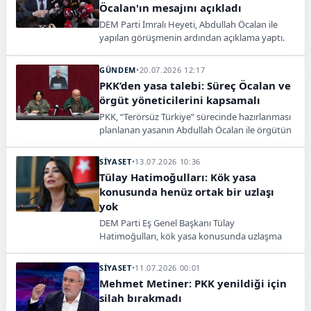
Öcalan'ın mesajını açıkladı
DEM Parti İmralı Heyeti, Abdullah Öcalan ile
yapılan görüşmenin ardından açıklama yaptı.
Öcalan mesajında yasal süreç ve hukuki
düzenleme vurgusu yaptı.
GÜNDEM
•
20.07.2026 12:17
PKK’den yasa talebi: Süreç Öcalan ve
örgüt yöneticilerini kapsamalı
PKK, “Terörsüz Türkiye” sürecinde hazırlanması
planlanan yasanın Abdullah Öcalan ile örgütün
yönetici kadrosu dahil bütün üyeleri
kapsamasını istedi.
SİYASET
•
13.07.2026 10:36
Tülay Hatimoğulları: Kök yasa
konusunda henüz ortak bir uzlaşı
yok
DEM Parti Eş Genel Başkanı Tülay
Hatimoğulları, kök yasa konusunda uzlaşma
sağlanmadığını ve kendilerine bir taslak
ulaşmadığını söyledi.
SİYASET
•
11.07.2026 00:01
Mehmet Metiner: PKK yenildiği için
silah bırakmadı