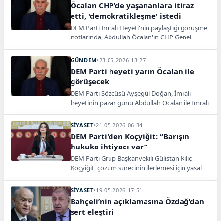
Öcalan CHP'de yaşananlara itiraz
etti, 'demokratikleşme' istedi
DEM Parti İmralı Heyeti'nin paylaştığı görüşme
notlarında, Abdullah Öcalan'ın CHP Genel
Merkezi'ndeki tahliye krizine tepki göstererek
Türkiye'deki yapısal krizlerin aşılması için acil
GÜNDEM
•
23.05.2026 13:27
"çerçeve yasa" ve demokratikleşme çağrısı
DEM Parti heyeti yarın Öcalan ile
yaptığı görüldü.
görüşecek
DEM Parti Sözcüsü Ayşegül Doğan, İmralı
heyetinin pazar günü Abdullah Öcalan ile İmralı
Adası'nda görüşmeyi planladığını açıkladı.
SİYASET
•
21.05.2026 06:34
DEM Parti'den Koçyiğit: “Barışın
hukuka ihtiyacı var”
DEM Parti Grup Başkanvekili Gülistan Kılıç
Koçyiğit, çözüm sürecinin ilerlemesi için yasal
düzenlemelerin acilen hayata geçirilmesi çağrısı
yaptı.
SİYASET
•
19.05.2026 17:51
Bahçeli’nin açıklamasına Özdağ’dan
sert eleştiri