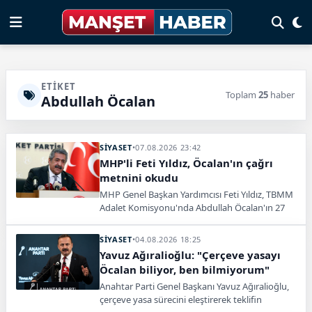
ETIKET
Toplam
25
haber
Abdullah Öcalan
SİYASET
•
07.08.2026 23:42
MHP'li Feti Yıldız, Öcalan'ın çağrı
metnini okudu
MHP Genel Başkan Yardımcısı Feti Yıldız, TBMM
Adalet Komisyonu'nda Abdullah Öcalan'ın 27
Şubat tarihli çağrı metnini okudu.
SİYASET
•
04.08.2026 18:25
Yavuz Ağıralioğlu: "Çerçeve yasayı
Öcalan biliyor, ben bilmiyorum"
Anahtar Parti Genel Başkanı Yavuz Ağıralioğlu,
çerçeve yasa sürecini eleştirerek teklifin