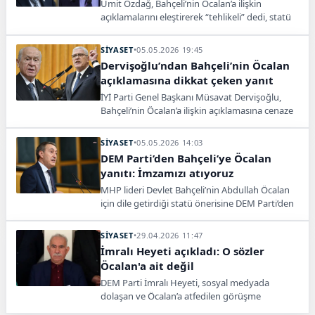
Ümit Özdağ, Bahçeli’nin Öcalan’a ilişkin
açıklamalarını eleştirerek “tehlikeli” dedi, statü
ve umut hakkı tartışmalarına sert tepki
gösterdi.
SİYASET
•
05.05.2026 19:45
Dervişoğlu’ndan Bahçeli’nin Öcalan
açıklamasına dikkat çeken yanıt
İYİ Parti Genel Başkanı Müsavat Dervişoğlu,
Bahçeli’nin Öcalan’a ilişkin açıklamasına cenaze
sonrası yanıt vererek “yarın konuşacağız” dedi.
SİYASET
•
05.05.2026 14:03
DEM Parti’den Bahçeli’ye Öcalan
yanıtı: İmzamızı atıyoruz
MHP lideri Devlet Bahçeli’nin Abdullah Öcalan
için dile getirdiği statü önerisine DEM Parti’den
destek geldi. Tuncer Bakırhan, “Bahçeli’nin
sözlerinin altına imza atıyoruz” dedi.
SİYASET
•
29.04.2026 11:47
İmralı Heyeti açıkladı: O sözler
Öcalan'a ait değil
DEM Parti İmralı Heyeti, sosyal medyada
dolaşan ve Öcalan’a atfedilen görüşme
notlarının gerçeği yansıtmadığını açıkladı.