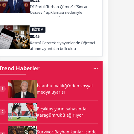
00:52
İYİ Partili Turhan Çömez’e "Sincan
Cezaevi" açıklaması nedeniyle
soruşturma açıldı
EĞİTİM
00:45
Resmî Gazete’de yayımlandı: Öğrenci
affının ayrıntıları belli oldu
Trend Haberler
İstanbul Valiliği’nden sosyal
1
medya uyarısı
Beşiktaş yarın sahasında
2
Karagümrük’ü ağırlıyor
Survivor Bayhan kanlar içinde