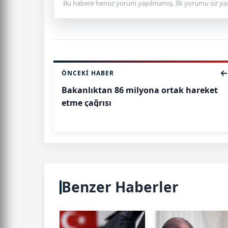
Bu habere henüz yorum yapılmamış. İlk yorumu siz yaz
ÖNCEKI HABER
Bakanlıktan 86 milyona ortak hareket
etme çağrısı
Benzer Haberler