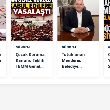
GÜNDEM
GÜNDEM
ı
Çocuk Koruma
Tutuklanan
e
Kanunu Teklifi
Menderes
TBMM Genel
Belediye
k
Kurulu’nda
Başkanı İlkay
m
kabul edilerek
Çiçek görevden
yasalaştı
uzaklaştırıldı
k