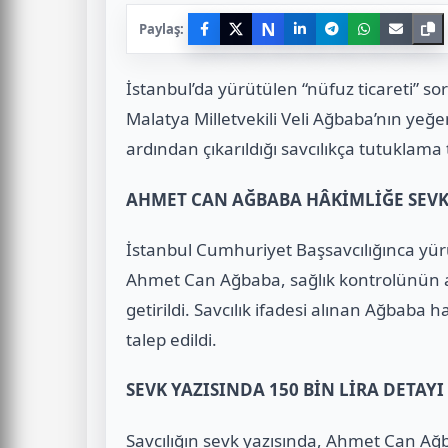
N
Paylaş:
İstanbul’da yürütülen “nüfuz ticareti” s
Malatya Milletvekili Veli Ağbaba’nın ye
ardından çıkarıldığı savcılıkça tutuklama 
AHMET CAN AĞBABA HÂKİMLİĞE SEVK
İstanbul Cumhuriyet Başsavcılığınca yü
Ahmet Can Ağbaba, sağlık kontrolünün a
getirildi. Savcılık ifadesi alınan Ağbaba
talep edildi.
SEVK YAZISINDA 150 BİN LİRA DETAYI
Savcılığın sevk yazısında, Ahmet Can Ağ