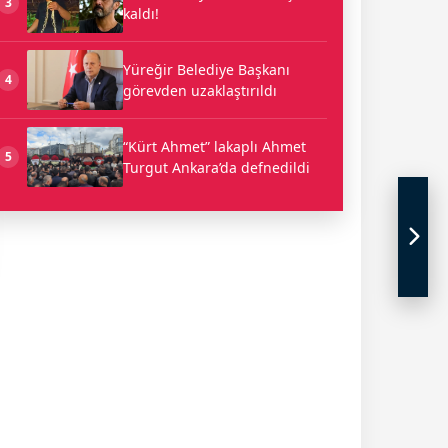
3
kaldı!
Yüreğir Belediye Başkanı
4
görevden uzaklaştırıldı
“Kürt Ahmet” lakaplı Ahmet
5
Turgut Ankara’da defnedildi