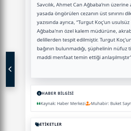
Savcılık, Ahmet Can Ağbaba’nın üzerine a
yasada öngörülen cezanın üst sınırını di
yazısında ayrıca, “Turgut Koç'un usulsüz
Ağbaba'nın özel kalem müdürüne, akrab
delillerden tespit edilmiştir. Turgut Koç
bağının bulunmadığı, şüphelinin nüfuz tic
maddi menfaat temin ettiği anlaşılmıştır”
HABER BİLGİSİ
Kaynak: Haber Merkezi
Muhabir: Buket Say
ETİKETLER