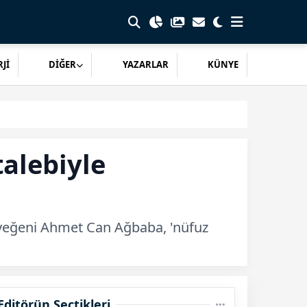
Jİ
DİĞER
YAZARLAR
KÜNYE
talebiyle
n yeğeni Ahmet Can Ağbaba, 'nüfuz
Editörün Seçtikleri