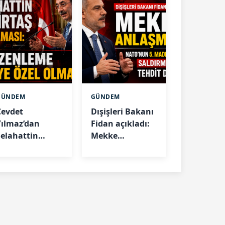
GÜNDEM
GÜNDEM
Cevdet
Dışişleri Bakanı
Yılmaz’dan
Fidan açıkladı:
Selahattin
Mekke
Demirtaş
Anlaşması
açıklaması:
NATO’nun 5.
"Düzenleme
maddesi gibi,
işiye özel
saldırmayana
olmaz"
tehdit değiliz