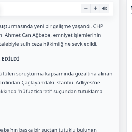
oruşturmasında yeni bir gelişme yaşandı. CHP
ğeni Ahmet Can Ağbaba, emniyet işlemlerinin
talebiyle sulh ceza hâkimliğine sevk edildi.
 EDİLDİ
rütülen soruşturma kapsamında gözaltına alınan
rdından Çağlayan’daki İstanbul Adliyesi’ne
 hakkında “nüfuz ticareti” suçundan tutuklama
baba’nın başka bir suçtan tutuklu bulunan