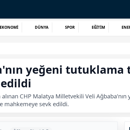
EKONOMİ
DÜNYA
SPOR
EĞİTİM
ENER
a'nın yeğeni tutuklama 
edildi
 alınan CHP Malatya Milletvekili Veli Ağbaba'nı
yle mahkemeye sevk edildi.