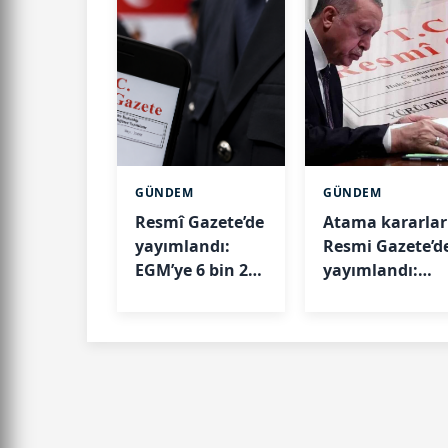
GÜNDEM
GÜNDEM
Resmî Gazete’de
Atama kararlar
yayımlandı:
Resmi Gazete’d
EGM’ye 6 bin 250
yayımlandı:
yeni kadro
Dört diplomati
göreve yeni isi