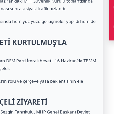
aziran’daki Milli Güvenlik Kurulu toplantısında
ası sonrası siyasi trafik hızlandı.
arasında hem yüz yüze görüşmeler yapıldı hem de
YETİ KURTULMUŞ’LA
an DEM Parti İmralı heyeti, 16 Haziran’da TBMM
eldi.
in rolü ve çerçeve yasa beklentisinin ele
ELİ ZİYARETİ
i Sezgin Tanrıkulu, MHP Genel Başkanı Devlet