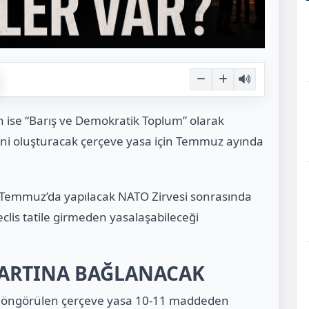
in ise “Barış ve Demokratik Toplum” olarak
nini oluşturacak çerçeve yasa için Temmuz ayında
-8 Temmuz’da yapılacak NATO Zirvesi sonrasında
lis tatile girmeden yasalaşabileceği
ŞARTINA BAĞLANACAK
sı öngörülen çerçeve yasa 10-11 maddeden