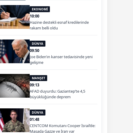
EKONOMİ
10:00
Hazine destekli esnaf kredilerinde
rakam belli oldu
DÜNYA
09:50
Joe Biden’ın kanser tedavisinde yeni
gelişme
MANŞET
09:13
AFAD duyurdu: Gaziantep’te 4,5
büyüklüğünde deprem
DÜNYA
01:48
CENTCOM Komutanı Cooper İsrail’de:
Masada Gazze ve İran var