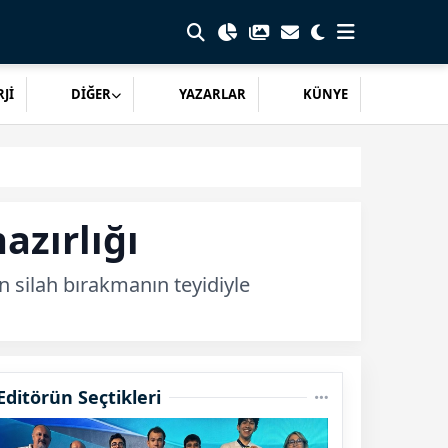
Jİ
DİĞER
YAZARLAR
KÜNYE
azırlığı
n silah bırakmanın teyidiyle
Editörün Seçtikleri