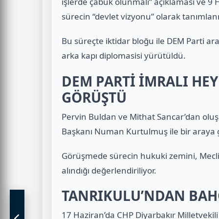
işlerde çabuk olunmalı” açıklaması ve 9 H
sürecin “devlet vizyonu” olarak tanımlanm
Bu süreçte iktidar bloğu ile DEM Parti 
arka kapı diplomasisi yürütüldü.
DEM PARTİ İMRALI HE
GÖRÜŞTÜ
Pervin Buldan ve Mithat Sancar’dan oluş
Başkanı Numan Kurtulmuş ile bir araya g
Görüşmede sürecin hukuki zemini, Meclis’
alındığı değerlendiriliyor.
TANRIKULU’NDAN BAHÇ
17 Haziran’da CHP Diyarbakır Milletvekil