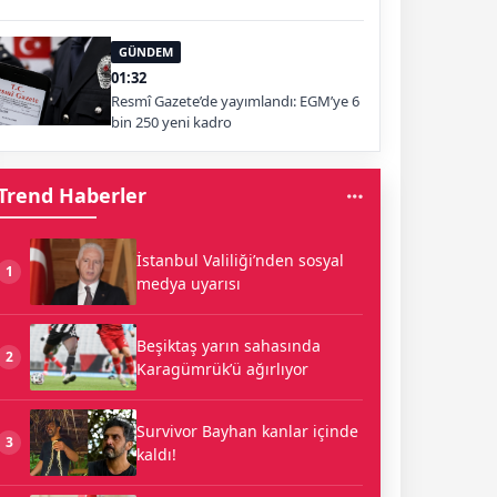
GÜNDEM
01:32
Resmî Gazete’de yayımlandı: EGM’ye 6
bin 250 yeni kadro
Trend Haberler
İstanbul Valiliği’nden sosyal
1
medya uyarısı
Beşiktaş yarın sahasında
2
Karagümrük’ü ağırlıyor
Survivor Bayhan kanlar içinde
3
kaldı!