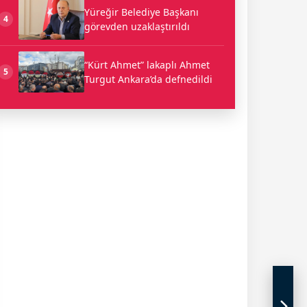
Yüreğir Belediye Başkanı
4
görevden uzaklaştırıldı
“Kürt Ahmet” lakaplı Ahmet
5
Turgut Ankara’da defnedildi