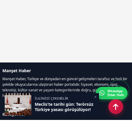
Manşet Haber
Manşet Haber, Türkiye ve dünyadan en güncel gelişmeleri tarafsız ve hızlı bir
şekilde okuyucularına ulaştıran haber portalıdır. Siyaset, ekonomi, spor,
teknoloji, kültür-sanat ve yaşam kategorilerinde doğru, güvenilir ve anlık
WhatsApp
İhbar Hattı
haberler sunar.
×
İLGİNİZİ ÇEKEBİLİR
Meclis’te tarihi gün: Terörsüz
Türkiye yasası görüşülüyor!
Kategoriler
GÜNDEM
ÖZEL HABER