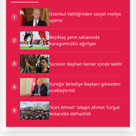
İstanbul Valiliği’nden sosyal medya
1
uyarısı
Beşiktaş yarın sahasında
2
Karagümrük’ü ağırlıyor
Survivor Bayhan kanlar içinde kaldı!
3
Yüreğir Belediye Başkanı görevden
4
uzaklaştırıldı
“Kürt Ahmet” lakaplı Ahmet Turgut
5
Ankara’da defnedildi