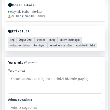
HABER BİLGİSİ
Kaynak: Haber Merkezi
Muhabir: Nahibe Demirel
ETİKETLER
chp
Özgür Özel
siyaset
ihraç
Ekrem İmamoğlu
yolsuzluk iddiası
komisyon
Kemal Kılıçdaroğlu
Abdulkadir Selvi
Yorumlar
0 yorum
Yorumunuz
Adınız soyadınız