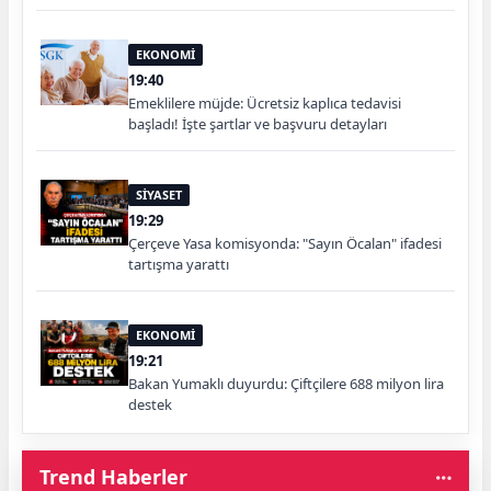
EKONOMİ
19:40
Emeklilere müjde: Ücretsiz kaplıca tedavisi
başladı! İşte şartlar ve başvuru detayları
SİYASET
19:29
Çerçeve Yasa komisyonda: "Sayın Öcalan" ifadesi
tartışma yarattı
EKONOMİ
19:21
Bakan Yumaklı duyurdu: Çiftçilere 688 milyon lira
destek
Trend Haberler