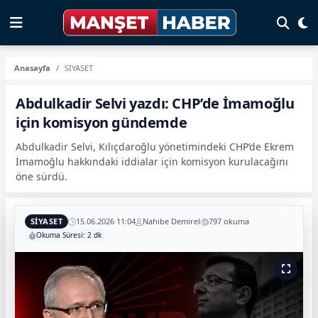
Anasayfa
SİYASET
Abdulkadir Selvi yazdı: CHP’de İmamoğlu
için komisyon gündemde
Abdulkadir Selvi, Kılıçdaroğlu yönetimindeki CHP’de Ekrem
İmamoğlu hakkındaki iddialar için komisyon kurulacağını
öne sürdü.
SİYASET
15.06.2026 11:04
Nahibe Demirel
797 okuma
Okuma Süresi: 2 dk