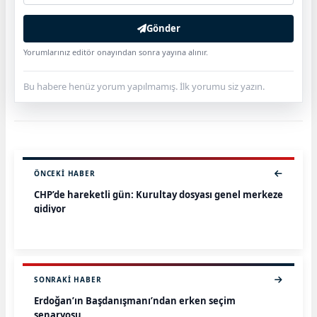
Gönder
Yorumlarınız editör onayından sonra yayına alınır.
Bu habere henüz yorum yapılmamış. İlk yorumu siz yazın.
ÖNCEKI HABER
CHP’de hareketli gün: Kurultay dosyası genel merkeze
gidiyor
SONRAKI HABER
Erdoğan’ın Başdanışmanı’ndan erken seçim
senaryosu