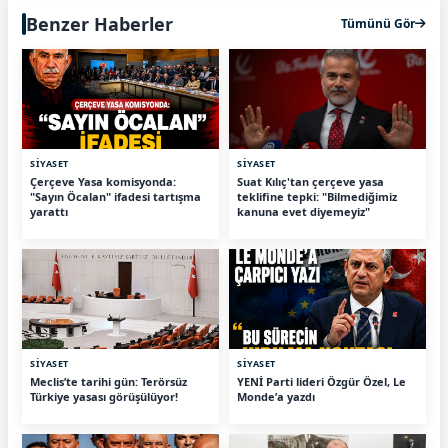
Benzer Haberler
Tümünü Gör
SİYASET
SİYASET
Çerçeve Yasa komisyonda:
Suat Kılıç'tan çerçeve yasa
"Sayın Öcalan" ifadesi tartışma
teklifine tepki: "Bilmediğimiz
yarattı
kanuna evet diyemeyiz"
SİYASET
SİYASET
Meclis’te tarihi gün: Terörsüz
YENİ Parti lideri Özgür Özel, Le
Türkiye yasası görüşülüyor!
Monde’a yazdı