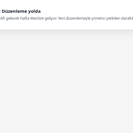
n: Düzenleme yolda
klifi gelecek hafta Meclis’e geliyor. Yeni düzenlemeyle yönetici yetkileri daraltıl