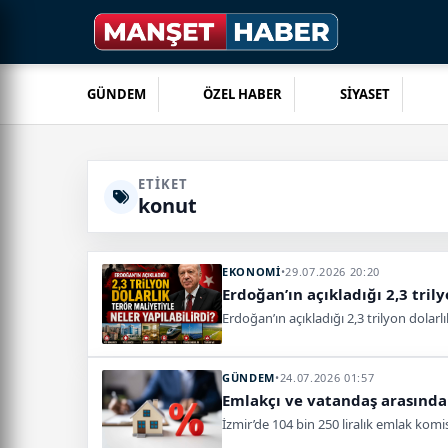
GÜNDEM
ÖZEL HABER
SİYASET
ETIKET
konut
EKONOMİ
•
29.07.2026 20:20
Erdoğan’ın açıkladığı 2,3 trily
Erdoğan’ın açıkladığı 2,3 trilyon dolarl
GÜNDEM
•
24.07.2026 01:57
Emlakçı ve vatandaş arasında 1
İzmir’de 104 bin 250 liralık emlak ko