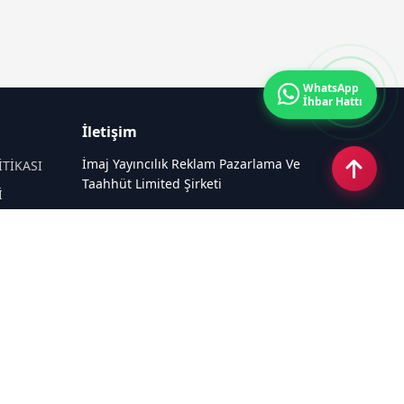
WhatsApp
İhbar Hattı
İletişim
İmaj Yayıncılık Reklam Pazarlama Ve
İTİKASI
Taahhüt Limited Şirketi
İ
Ü
Ümit Mahallesi, 2494/2 Sokak No:4
Çankaya Ankara
Email:
info@mansethaber.com
Tel:
0540 220 08 08
Sosyal Medya