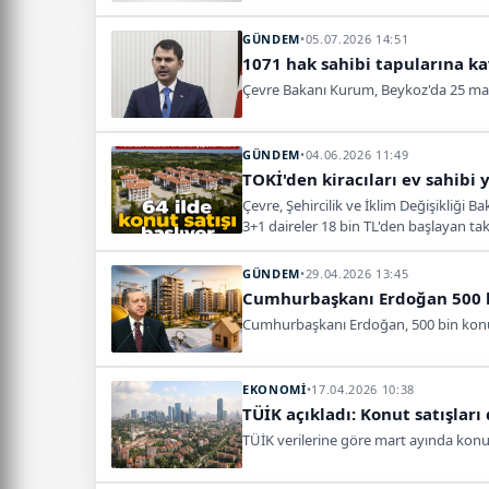
GÜNDEM
•
05.07.2026 14:51
1071 hak sahibi tapularına k
Çevre Bakanı Kurum, Beykoz'da 25 maha
GÜNDEM
•
04.06.2026 11:49
TOKİ'den kiracıları ev sahibi 
Çevre, Şehircilik ve İklim Değişikliği
3+1 daireler 18 bin TL'den başlayan tak
GÜNDEM
•
29.04.2026 13:45
Cumhurbaşkanı Erdoğan 500 bin
Cumhurbaşkanı Erdoğan, 500 bin konutl
EKONOMİ
•
17.04.2026 10:38
TÜİK açıkladı: Konut satışları
TÜİK verilerine göre mart ayında konut s