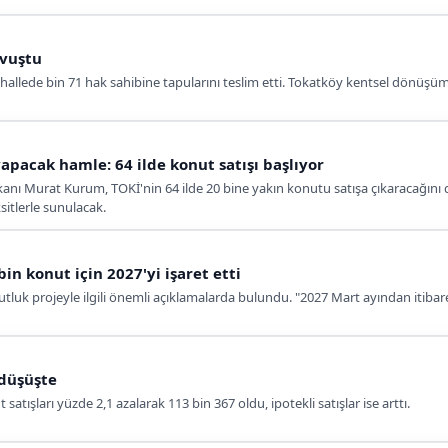
avuştu
llede bin 71 hak sahibine tapularını teslim etti. Tokatköy kentsel dönüşüm 
yapacak hamle: 64 ilde konut satışı başlıyor
 Bakanı Murat Kurum, TOKİ'nin 64 ilde 20 bine yakın konutu satışa çıkaracağ
sitlerle sunulacak.
 konut için 2027'yi işaret etti
uk projeyle ilgili önemli açıklamalarda bulundu. "2027 Mart ayından itibaren
 düşüşte
atışları yüzde 2,1 azalarak 113 bin 367 oldu, ipotekli satışlar ise arttı.