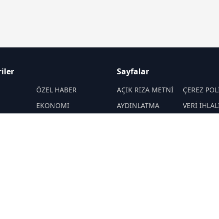
iler
Sayfalar
M
ÖZEL HABER
AÇIK RIZA METNİ
ÇEREZ POL
EKONOMİ
AYDINLATMA
VERİ İHLAL
METNİ
PROSEDÜR
SPOR
VERİ SAKLAMA VE
İletişim
ENERJİ
İMHA POLİTİKASI
MANŞET
MAGAZİN
RSS
Sitemap
EKNOLOJİ
KÜLTÜR-SANAT
Haber Arşivi
L
YAZARLAR
İMİZ