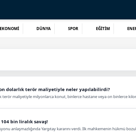
EKONOMİ
DÜNYA
SPOR
EĞİTİM
ENER
on dolarlık terör maliyetiyle neler yapılabilirdi?
ık terör maliyetiyle milyonlarca konut, binlerce hastane veya on binlerce kilome
04 bin liralık savaş!
misyonu anlaşmazlığında Yargıtay kararını verdi. İlk mahkemenin hükmü bozu