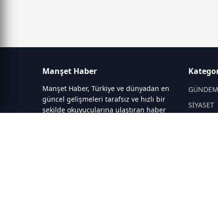
Manşet Haber
Kategor
Manşet Haber, Türkiye ve dünyadan en
GÜNDE
güncel gelişmeleri tarafsız ve hızlı bir
SİYASET
şekilde okuyucularına ulaştıran haber
portalıdır. Siyaset, ekonomi, spor,
DÜNYA
teknoloji, kültür-sanat ve yaşam
EĞİTİM
kategorilerinde doğru, güvenilir ve
DİĞER
anlık haberler sunar.
SAĞLIK
BİLİM-T
SEKTÖRE
SİTELER