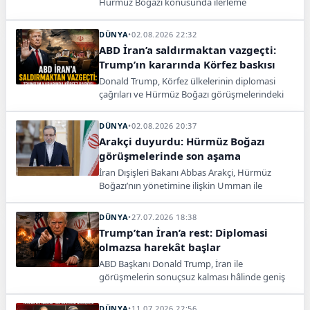
Hürmüz Boğazı konusunda ilerleme
sağlandığını ancak henüz nihai anlaşmaya
varılmadığını açıkladı.
DÜNYA
•
02.08.2026 22:32
ABD İran’a saldırmaktan vazgeçti:
Trump’ın kararında Körfez baskısı
Donald Trump, Körfez ülkelerinin diplomasi
çağrıları ve Hürmüz Boğazı görüşmelerindeki
ilerleme üzerine İran’a saldırıyı erteledi.
DÜNYA
•
02.08.2026 20:37
Arakçi duyurdu: Hürmüz Boğazı
görüşmelerinde son aşama
İran Dışişleri Bakanı Abbas Arakçi, Hürmüz
Boğazı’nın yönetimine ilişkin Umman ile
yürütülen müzakerelerde son aşamaya
gelindiğini açıkladı.
DÜNYA
•
27.07.2026 18:38
Trump’tan İran’a rest: Diplomasi
olmazsa harekât başlar
ABD Başkanı Donald Trump, İran ile
görüşmelerin sonuçsuz kalması hâlinde geniş
çaplı askerî operasyonlara yeniden
başlayabileceklerini söyledi.
DÜNYA
•
11.07.2026 22:56