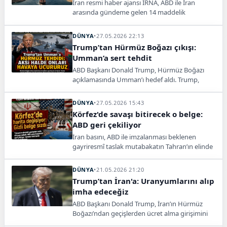
İran resmi haber ajansı IRNA, ABD ile İran
arasında gündeme gelen 14 maddelik
mutabakat taslağına ilişkin dikkat çeken
ayrıntıları paylaştı. Habere göre, İran'ın Hürmüz
DÜNYA
•
27.05.2026 22:13
Boğazı'nın yönetiminin devredilmesine yönelik
Trump’tan Hürmüz Boğazı çıkışı:
herhangi bir taahhütte bulunmayacağı
Umman’a sert tehdit
belirtildi.
ABD Başkanı Donald Trump, Hürmüz Boğazı
açıklamasında Umman’ı hedef aldı. Trump,
boğazın herkese açık kalacağını söyledi.
DÜNYA
•
27.05.2026 15:43
Körfez'de savaşı bitirecek o belge:
ABD geri çekiliyor
İran basını, ABD ile imzalanması beklenen
gayriresmî taslak mutabakatın Tahran’ın elinde
olduğunu yazdı.
DÜNYA
•
21.05.2026 21:20
Trump’tan İran'a: Uranyumlarını alıp
imha edeceğiz
ABD Başkanı Donald Trump, İran’ın Hürmüz
Boğazı’ndan geçişlerden ücret alma girişimini
kabul etmeyeceklerini söyledi.