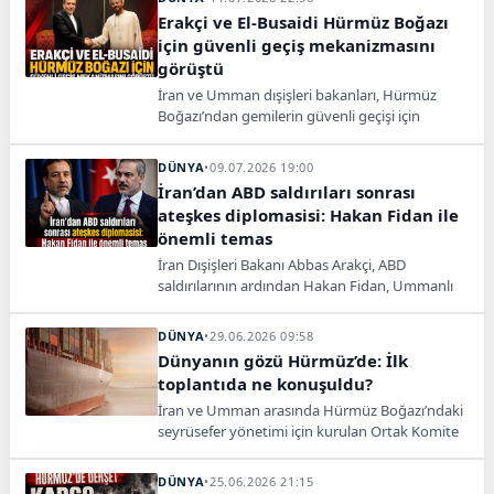
Erakçi ve El-Busaidi Hürmüz Boğazı
için güvenli geçiş mekanizmasını
görüştü
İran ve Umman dışişleri bakanları, Hürmüz
Boğazı’ndan gemilerin güvenli geçişi için
uygulanacak mekanizmaları ve bölgesel
gelişmeleri görüştü.
DÜNYA
•
09.07.2026 19:00
İran’dan ABD saldırıları sonrası
ateşkes diplomasisi: Hakan Fidan ile
önemli temas
İran Dışişleri Bakanı Abbas Arakçi, ABD
saldırılarının ardından Hakan Fidan, Ummanlı
mevkidaşı ve Pakistanlı yetkililerle görüştü.
DÜNYA
•
29.06.2026 09:58
Dünyanın gözü Hürmüz’de: İlk
toplantıda ne konuşuldu?
İran ve Umman arasında Hürmüz Boğazı’ndaki
seyrüsefer yönetimi için kurulan Ortak Komite
ilk toplantısını Maskat’ta yaptı.
DÜNYA
•
25.06.2026 21:15