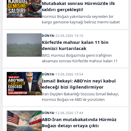
Mutabakat sonrası Hürmüz’de ilk
saldırı gerçekleşti!
Hürmüz Boğazı yakınlarında seyreden bir
kargo gemisine kaynağı belirsiz mermi isabet
etti. Gemide can kaybı ya da yaralanma
yaşanmadı.
DÜNYA
•
23.06.2026 19:10
Körfez’de mahsur kalan 11 bin
denizci kurtarılacak
IMO, Hürmüz Boğazı’nda gemi trafiğinin
aksaması sonrası Körfez’de mahsur kalan 11
binden fazla denizci için tahliye planını devreye
alıyor.
DÜNYA
•
13.06.2026 19:54
İsmail Bekayi: ABD’nin neyi kabul
edeceği bizi ilgilendirmiyor
İran Dışişleri Bakanlığı Sözcüsü İsmail Bekayi,
Hürmüz Boğazı ve ABD ile yürütülen
müzakerelere ilişkin dikkat çeken açıklamalarda
bulundu.
DÜNYA
•
12.06.2026 17:44
ABD-İran mutabakatında Hürmüz
Boğazı detayı ortaya çıktı