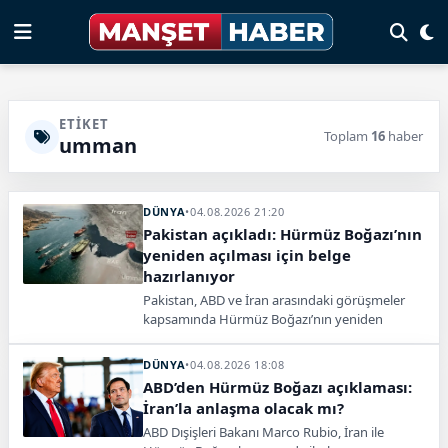
ETIKET
Toplam
16
haber
umman
DÜNYA
•
04.08.2026 21:20
Pakistan açıkladı: Hürmüz Boğazı’nın
yeniden açılması için belge
hazırlanıyor
Pakistan, ABD ve İran arasındaki görüşmeler
kapsamında Hürmüz Boğazı’nın yeniden
açılması için bir belge hazırlandığını açıkladı.
DÜNYA
•
04.08.2026 18:08
ABD’den Hürmüz Boğazı açıklaması:
İran’la anlaşma olacak mı?
ABD Dışişleri Bakanı Marco Rubio, İran ile